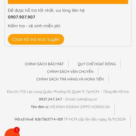
Để được hỗ trợ tốt nhất, vui lòng liên hệ
0907.907.907
Kiểm tra - vệ sinh miễn phí
Chat hỗ trợ trực tuyến
CHÍNH SÁCH BẢO MẬT
QUY CHẾ HOẠT ĐỘNG
CHÍNH SÁCH VẬN CHUYỂN
CHÍNH SÁCH TRẢ HÀNG VÀ HOÀN TIỀN
Địa chỉ: 172i Lạc Long Quân, Phường 10, Quận 11, Tp.HCM. - Tổng đài hỗ trợ:
0927.247.247
- Email: cskh@zip.vn
Tên đơn vị
: HỘ KINH DOANH ZIPPO HOÀNG SA
Mã số thuế
:
8267362774-001
TP HCM cấp lần đầu ngày 18/11/2024
3