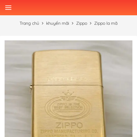
Skip
to
content
Trang chủ
khuyến mãi
Zippo
Zippo la mã