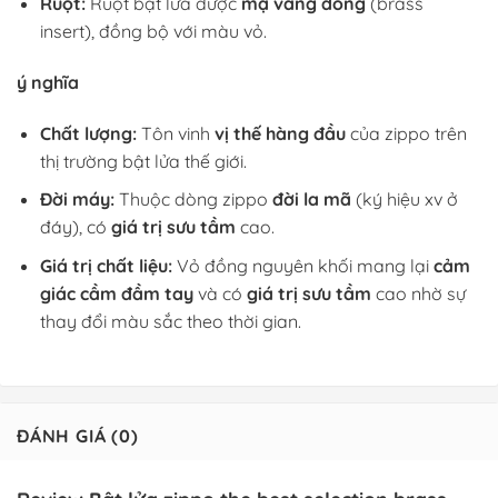
Ruột:
Ruột bật lửa được
mạ vàng đồng
(brass
insert), đồng bộ với màu vỏ.
ý nghĩa
Chất lượng:
Tôn vinh
vị thế hàng đầu
của zippo trên
thị trường bật lửa thế giới.
Đời máy:
Thuộc dòng zippo
đời la mã
(ký hiệu xv ở
đáy), có
giá trị sưu tầm
cao.
Giá trị chất liệu:
Vỏ đồng nguyên khối mang lại
cảm
giác cầm đầm tay
và có
giá trị sưu tầm
cao nhờ sự
thay đổi màu sắc theo thời gian.
ĐÁNH GIÁ (0)