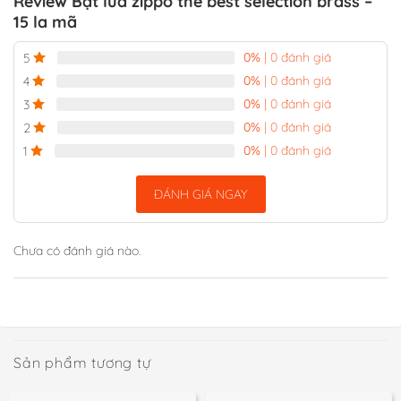
Review Bật lửa zippo the best selection brass –
15 la mã
0%
| 0 đánh giá
5
0%
| 0 đánh giá
4
0%
| 0 đánh giá
3
0%
| 0 đánh giá
2
0%
| 0 đánh giá
1
ĐÁNH GIÁ NGAY
Chưa có đánh giá nào.
Sản phẩm tương tự