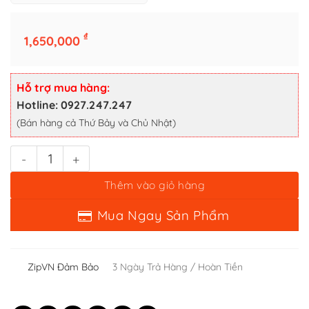
Bật lửa zippo the best selection brass - 15 la mã số lượng
₫
1,650,000
Thêm vào giỏ hàng
Mua Ngay Sản Phẩm
Hỗ trợ mua hàng:
Hotline: 0927.247.247
(Bán hàng cả Thứ Bảy và Chủ Nhật)
ZipVN Đảm Bảo
3 Ngày Trả Hàng / Hoàn Tiền