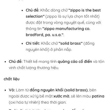
Chủ đề:
Khắc dòng chữ
“zippo is the best
selection”
(zippo là sự lựa chọn tốt nhất)
được đặt trong vòng nguyệt quế, cùng với
thông tin
“zippo manufacturing co.
bradford, pa. u.s.a.”
.
Chi tiết:
Khắc chữ
“solid brass”
(đồng
nguyên khối) ở phần nắp.
Chủ đề:
Thiết kế mang tính
quảng cáo cổ điển
và tôn
vinh chất lượng thương hiệu.
chất liệu
Vỏ:
Làm từ
đồng nguyên khối (solid brass)
, bên
ngoài được xử lý bề mặt
xước mờ
, sẽ lên màu
patina
(oxi hóa tự nhiên) theo thời gian.