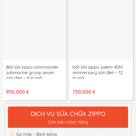
Bật lửa zippo commander
bật lửa zippo salem 40th
submarine group seven
anniversary sơn đen – 12
sơn đen – 8 la mã
la mã
950,000
₫
750,000
₫
DỊCH VỤ SỬA CHỮA ZIPPO
Linh kiện chính hãng
Gò móp - đánh bóng