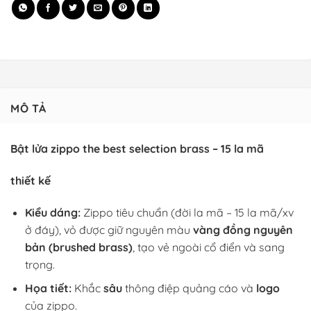
MÔ TẢ
Bật lửa zippo the best selection brass – 15 la mã
thiết kế
Kiểu dáng:
Zippo tiêu chuẩn (đời la mã – 15 la mã/xv
ở đáy), vỏ được giữ nguyên màu
vàng đồng nguyên
bản (brushed brass)
, tạo vẻ ngoài cổ điển và sang
trọng.
Họa tiết:
Khắc
sâu
thông điệp quảng cáo và
logo
của zippo.