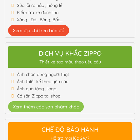
Sửa lỗi rơ nắp , hỏng lề
Kiểm tra xe đánh lửa
Xăng , Đá , Bông, Bấc...
Xem địa chỉ trên bản đồ
DỊCH VỤ KHẮC ZIPPO
Thiết kế tạo mẫu theo yêu cầu
Ảnh chân dung người thật
Ảnh thiết kế theo yêu cầu
Ảnh quà tặng , logo
Có sẵn Zippo tại shop
Xem thêm các sản phẩm khác
CHẾ ĐỘ BẢO HÀNH
Hỗ trợ mọi lúc 24/7