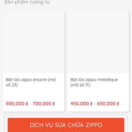
Sản phẩm tương tự
Bật lửa zippo encore (mã
Bật lửa zippo metallique
số 23)
(mã số 11)
Khoảng
Khoả
500,000
₫
700,000
₫
450,000
₫
650,000
₫
–
–
giá:
giá:
từ
từ
500,000 ₫
450,00
đến
đến
DỊCH VỤ SỬA CHỮA ZIPPO
700,000 ₫
650,00