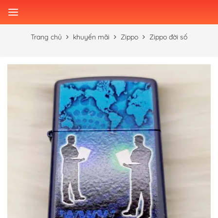
Skip
to
content
Trang chủ
khuyến mãi
Zippo
Zippo đời số