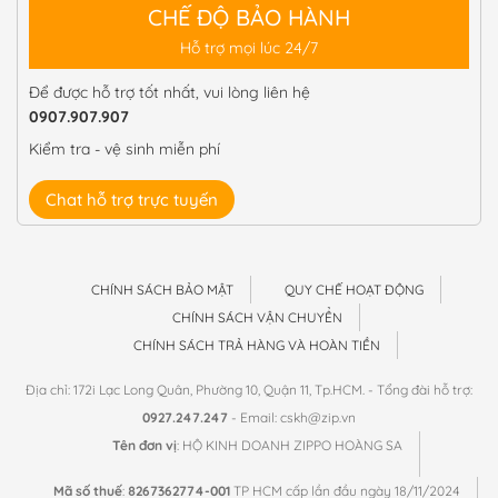
CHẾ ĐỘ BẢO HÀNH
Hỗ trợ mọi lúc 24/7
Để được hỗ trợ tốt nhất, vui lòng liên hệ
0907.907.907
Kiểm tra - vệ sinh miễn phí
Chat hỗ trợ trực tuyến
CHÍNH SÁCH BẢO MẬT
QUY CHẾ HOẠT ĐỘNG
CHÍNH SÁCH VẬN CHUYỂN
CHÍNH SÁCH TRẢ HÀNG VÀ HOÀN TIỀN
Địa chỉ: 172i Lạc Long Quân, Phường 10, Quận 11, Tp.HCM. - Tổng đài hỗ trợ:
0927.247.247
- Email: cskh@zip.vn
Tên đơn vị
: HỘ KINH DOANH ZIPPO HOÀNG SA
Mã số thuế
:
8267362774-001
TP HCM cấp lần đầu ngày 18/11/2024