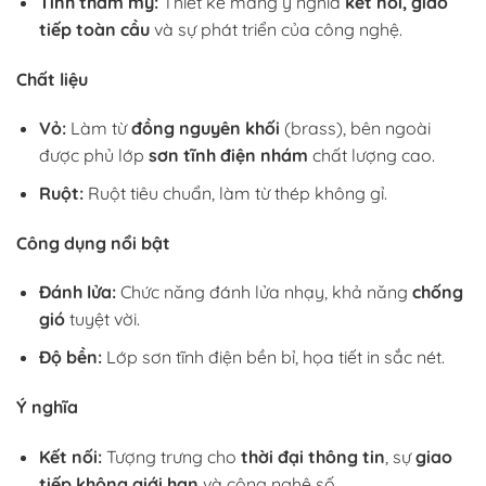
Tính thẩm mỹ:
Thiết kế mang ý nghĩa
kết nối, giao
tiếp toàn cầu
và sự phát triển của công nghệ.
Chất liệu
Vỏ:
Làm từ
đồng nguyên khối
(brass), bên ngoài
được phủ lớp
sơn tĩnh điện nhám
chất lượng cao.
Ruột:
Ruột tiêu chuẩn, làm từ thép không gỉ.
Công dụng nổi bật
Đánh lửa:
Chức năng đánh lửa nhạy, khả năng
chống
gió
tuyệt vời.
Độ bền:
Lớp sơn tĩnh điện bền bỉ, họa tiết in sắc nét.
Ý nghĩa
Kết nối:
Tượng trưng cho
thời đại thông tin
, sự
giao
tiếp không giới hạn
và công nghệ số.