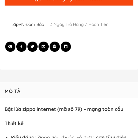
ZipVN Đảm Bảo
3 Ngày Trả Hàng / Hoàn Tiền
MÔ TẢ
Bật lửa zippo internet (mã số 79) – mạng toàn cầu
Thiết kế
Kiểu dáng:
Zippo tiêu chuẩn, vỏ được
sơn tĩnh điện