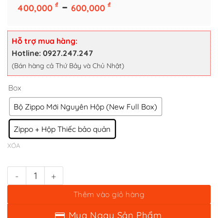
Box
Khoảng
–
₫
₫
400,000
600,000
giá:
Bộ Zippo Mới Nguyên Hộp (New Full Box)
từ
Zippo + Hộp Thiếc bảo quản
400,000 ₫
Hỗ trợ mua hàng:
XÓA
đến
Hotline: 0927.247.247
600,000 ₫
(Bán hàng cả Thứ Bảy và Chủ Nhật)
Bật lửa zippo internet (mã số 79) - mạng toàn cầu số lượng
Thêm vào giỏ hàng
Mua Ngay Sản Phẩm