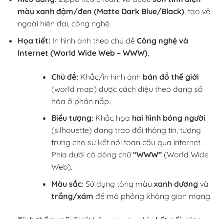
màu xanh đậm/đen (Matte Dark Blue/Black)
, tạo vẻ
ngoài hiện đại, công nghệ.
Họa tiết:
In hình ảnh theo chủ đề
Công nghệ và
Internet (World Wide Web – WWW)
.
Chủ đề:
Khắc/in hình ảnh
bản đồ thế giới
(world map) được cách điệu theo dạng số
hóa ở phần nắp.
Biểu tượng:
Khắc họa
hai hình bóng người
(silhouette) đang trao đổi thông tin, tượng
trưng cho sự kết nối toàn cầu qua internet.
Phía dưới có dòng chữ
“WWW”
(World Wide
Web).
Màu sắc:
Sử dụng tông màu
xanh dương
và
trắng/xám
để mô phỏng không gian mạng.