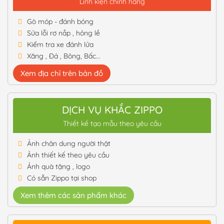
Linh kiện chính hãng
Gò móp - đánh bóng
Sửa lỗi rơ nắp , hỏng lề
Kiểm tra xe đánh lửa
Xăng , Đá , Bông, Bấc...
Xem địa chỉ trên bản đồ
DỊCH VỤ KHẮC ZIPPO
Thiết kế tạo mẫu theo yêu cầu
Ảnh chân dung người thật
Ảnh thiết kế theo yêu cầu
Ảnh quà tặng , logo
Có sẵn Zippo tại shop
Xem thêm các sản phẩm khác