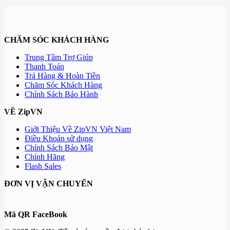
CHĂM SÓC KHÁCH HÀNG
Trung Tâm Trợ Giúp
Thanh Toán
Trả Hàng & Hoàn Tiền
Chăm Sóc Khách Hàng
Chính Sách Bảo Hành
VỀ ZipVN
Giới Thiệu Về ZipVN Việt Nam
Điều Khoản sử dụng
Chính Sách Bảo Mật
Chính Hãng
Flash Sales
ĐƠN VỊ VẬN CHUYỂN
Mã QR FaceBook