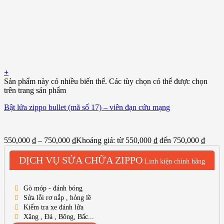
+
Sản phẩm này có nhiều biến thể. Các tùy chọn có thể được chọn
trên trang sản phẩm
Bật lửa zippo bullet (mã số 17) – viên đạn cứu mạng
550,000
₫
–
750,000
₫
Khoảng giá: từ 550,000 ₫ đến 750,000 ₫
DỊCH VỤ SỬA CHỮA ZIPPO
Linh kiện chính hãng
Gò móp - đánh bóng
Sửa lỗi rơ nắp , hỏng lề
Kiểm tra xe đánh lửa
Xăng , Đá , Bông, Bấc...