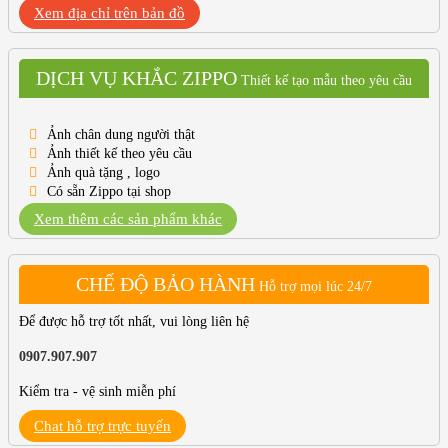
Xem địa chỉ trên bản đồ
DỊCH VỤ KHẮC ZIPPO
Thiết kế tạo mẫu theo yêu cầu
Ảnh chân dung người thật
Ảnh thiết kế theo yêu cầu
Ảnh quà tặng , logo
Có sẵn Zippo tại shop
Xem thêm các sản phẩm khác
CHẾ ĐỘ BẢO HÀNH
Hỗ trợ mọi lúc 24/7
Để được hỗ trợ tốt nhất, vui lòng liên hệ
0907.907.907
Kiểm tra - vệ sinh miễn phí
Chat hỗ trợ trực tuyến