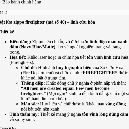
Bảo hành chính hãng
ô tả
ật lửa zippo firefighter (mã số 40) – lính cứu hỏa
hiết kế
Kiểu dáng:
Zippo tiêu chuẩn, vỏ được
sơn tĩnh điện màu xanh
đậm (Navy Blue/Matte)
, tạo vẻ ngoài nghiêm trang và trang
trọng.
Họa tiết:
Khắc laser hoặc in chìm họa tiết
tôn vinh lính cứu hỏa
(Firefighters).
Chủ đề:
Hình ảnh
huy hiệu/phù hiệu
của Sở Cứu Hỏa
(Fire Department) và chức danh
“FIREFIGHTER”
được
khắc nổi bật ở trung tâm.
Thông điệp:
Khắc dòng chữ ý nghĩa ở phần nắp và thân:
“All men are created equal. Few men become
firefighters.”
(Mọi người sinh ra đều bình đẳng. Chỉ một s
ít trở thành lính cứu hỏa).
Màu sắc:
Huy hiệu và chữ được in/khắc màu
vàng đồng
nổi bật trên nền xanh.
Tính thẩm mỹ:
Thiết kế mang ý nghĩa
tôn vinh lòng dũng cảm
và sự hy sinh.