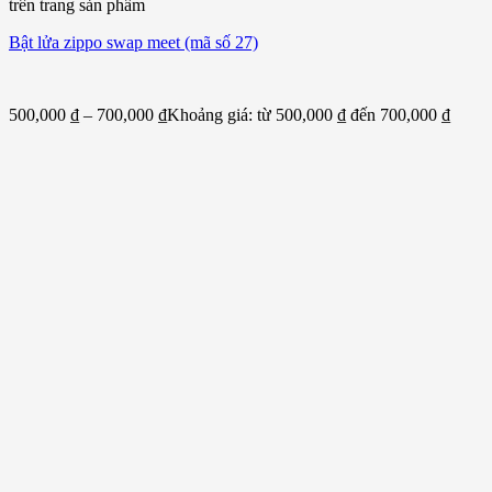
trên trang sản phẩm
Bật lửa zippo swap meet (mã số 27)
500,000
₫
–
700,000
₫
Khoảng giá: từ 500,000 ₫ đến 700,000 ₫