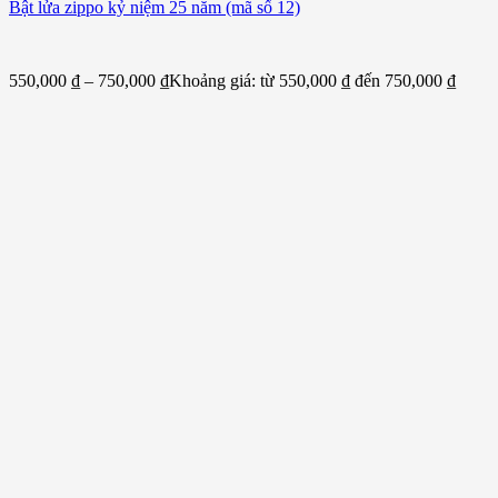
Bật lửa zippo kỷ niệm 25 năm (mã số 12)
550,000
₫
–
750,000
₫
Khoảng giá: từ 550,000 ₫ đến 750,000 ₫