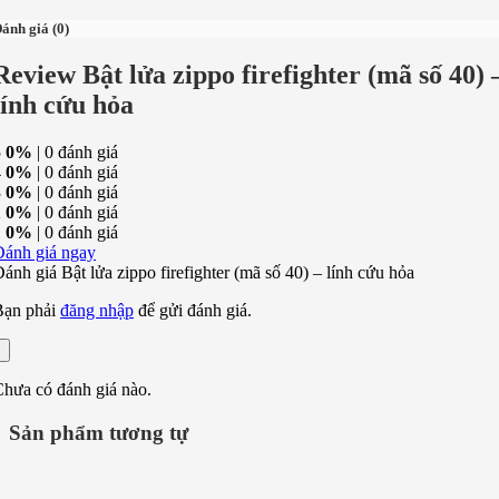
ánh giá (0)
Review Bật lửa zippo firefighter (mã số 40) 
lính cứu hỏa
5
0%
| 0 đánh giá
4
0%
| 0 đánh giá
3
0%
| 0 đánh giá
2
0%
| 0 đánh giá
1
0%
| 0 đánh giá
Đánh giá ngay
ánh giá Bật lửa zippo firefighter (mã số 40) – lính cứu hỏa
Bạn phải
đăng nhập
để gửi đánh giá.
hưa có đánh giá nào.
Sản phẩm tương tự