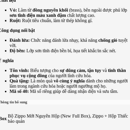
hất liệu
Vỏ:
Làm từ
đồng nguyên khối
(brass), bên ngoài được phủ lớp
sơn tĩnh điện màu xanh đậm
chất lượng cao.
Ruột:
Ruột tiêu chuẩn, làm từ thép không gỉ.
Công dụng nổi bật
Đánh lửa:
Chức năng đánh lửa nhạy, khả năng
chống gió
tuyệt
vời.
Độ bền:
Lớp sơn tĩnh điện bền bỉ, họa tiết khắc/in sắc nét.
Ý nghĩa
Tôn vinh:
Biểu tượng cho
sự dũng cảm, tận tụy
và
tinh thần
phục vụ cộng đồng
của người lính cứu hỏa.
Quà tặng:
Là món quà
vô cùng ý nghĩa
dành cho những người
làm trong ngành cứu hỏa hoặc người ngưỡng mộ họ.
Mã số 40:
Mã số riêng giúp dễ dàng nhận diện và sưu tầm.
hông tin bổ sung
Bộ Zippo Mới Nguyên Hộp (New Full Box), Zippo + Hộp Thiếc
Box
bảo quản