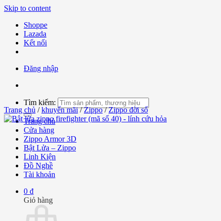
Skip to content
Shoppe
Lazada
Kết nối
Đăng nhập
Tìm kiếm:
Trang chủ
/
khuyến mãi
/
Zippo
/
Zippo đời số
Trang chủ
Cửa hàng
Zippo Armor 3D
Bật Lửa – Zippo
Linh Kiện
Đồ Nghề
Tài khoản
0
₫
Giỏ hàng