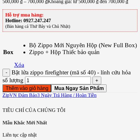
500,000
₫
–
700,000
₫
Khoảng giá: từ 500,000 ₫ đến 700,000 ₫
Hỗ trợ mua hàng:
Hotline: 0927.247.247
(Bán hàng cả Thứ Bảy và Chủ Nhật)
ZipVN Đảm Bảo
3 Ngày Trả Hàng / Hoàn Tiền
TIÊU CHÍ CỦA CHÚNG TÔI
Mẫu Khắc Mới Nhất
Liên tục cập nhật