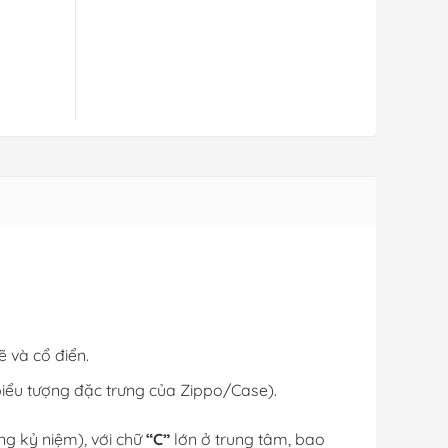
 và cổ điển.
biểu tượng đặc trưng của Zippo/Case).
ng kỷ niệm), với chữ
“C”
lớn ở trung tâm, bao