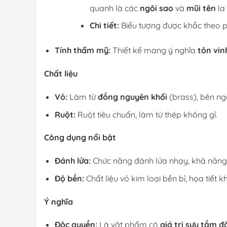
quanh là các
ngôi sao
và
mũi tên
la
Chi tiết:
Biểu tượng được khắc theo ph
Tính thẩm mỹ:
Thiết kế mang ý nghĩa
tôn vin
Chất liệu
Vỏ:
Làm từ
đồng nguyên khối
(brass), bên n
Ruột:
Ruột tiêu chuẩn, làm từ thép không gỉ.
Công dụng nổi bật
Đánh lửa:
Chức năng đánh lửa nhạy, khả năn
Độ bền:
Chất liệu vỏ kim loại bền bỉ, họa tiết
Ý nghĩa
Độc quyền:
Là vật phẩm có
giá trị sưu tầm đ