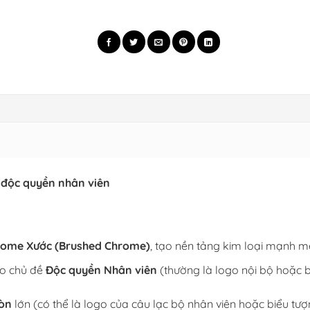
– độc quyền nhân viên
ome Xước (Brushed Chrome)
, tạo nền tảng kim loại mạnh mẽ
eo chủ đề
Độc quyền Nhân viên
(thường là logo nội bộ hoặc 
ròn
lớn (có thể là logo của câu lạc bộ nhân viên hoặc biểu tượ