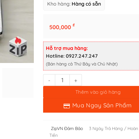
Kho hàng:
Hàng có sẵn
₫
500,000
Bật lửa zippo employee exclusives (mã số 113) - độc quyền nh
Hỗ trợ mua hàng:
Thêm vào giỏ hàng
Hotline: 0927.247.247
(Bán hàng cả Thứ Bảy và Chủ Nhật)
Mua Ngay Sản Phẩm
ZipVN Đảm Bảo
3 Ngày Trả Hàng / Hoàn
Tiền