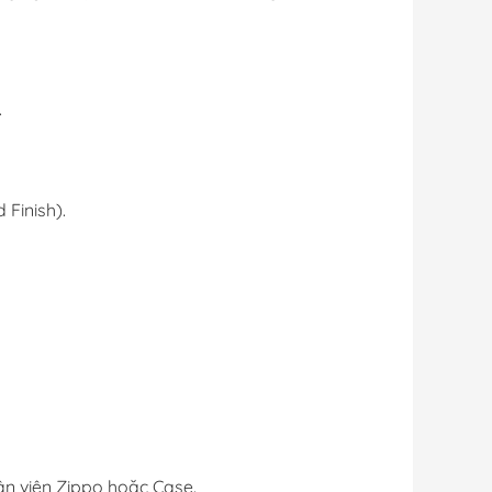
.
 Finish).
hân viên Zippo hoặc Case.