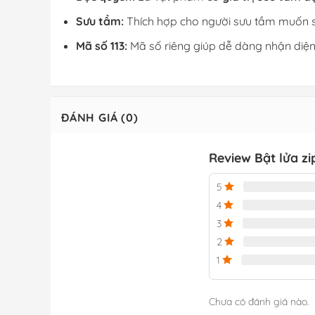
Sưu tầm:
Thích hợp cho người sưu tầm muốn 
Mã số 113:
Mã số riêng giúp dễ dàng nhận diện
ĐÁNH GIÁ (0)
Review Bật lửa zi
5
4
3
2
1
Chưa có đánh giá nào.