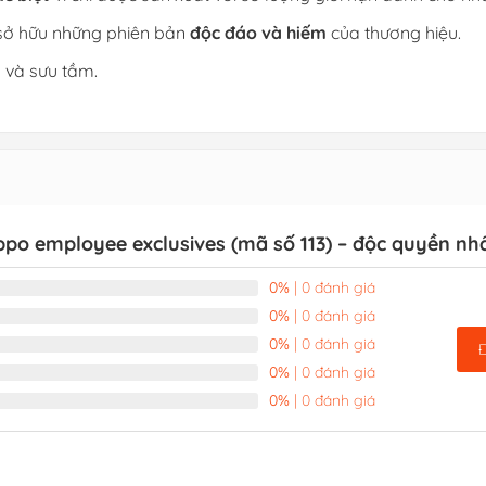
sở hữu những phiên bản
độc đáo và hiếm
của thương hiệu.
 và sưu tầm.
ppo employee exclusives (mã số 113) – độc quyền nh
0%
| 0 đánh giá
0%
| 0 đánh giá
0%
| 0 đánh giá
0%
| 0 đánh giá
0%
| 0 đánh giá