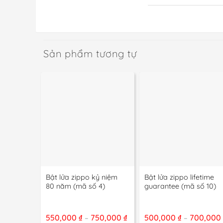
Sản phẩm tương tự
+
+
Bật lửa zippo kỷ niệm
Bật lửa zippo lifetime
80 năm (mã số 4)
guarantee (mã số 10)
Khoảng
550,000
₫
750,000
₫
500,000
₫
700,00
–
–