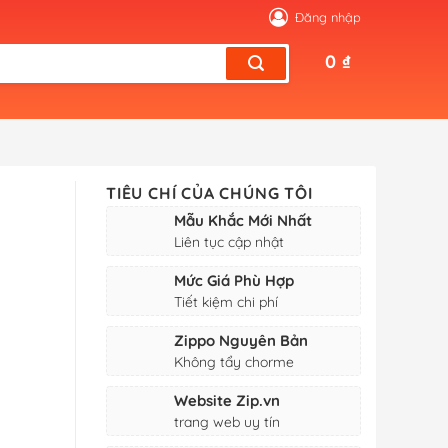
Đăng nhập
0
₫
TIÊU CHÍ CỦA CHÚNG TÔI
e
Mẫu Khắc Mới Nhất
Liên tục cập nhật
Mức Giá Phù Hợp
Tiết kiệm chi phí
Zippo Nguyên Bản
Không tẩy chorme
Website Zip.vn
trang web uy tín