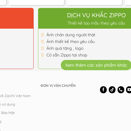
giá:
giá:
từ
từ
500,000 ₫
450,00
đến
đến
O
DỊCH VỤ KHẮC ZIPPO
700,000 ₫
650,00
Thiết kế tạo mẫu theo yêu cầu
Ảnh chân dung người thật
Ảnh thiết kế theo yêu cầu
Ảnh quà tặng , logo
Có sẵn Zippo tại shop
Xem thêm các sản phẩm khác
ĐƠN VỊ VẬN CHUYỂN
 Về ZipVN Việt Nam
n sử dụng
h Bảo Mật
g
s