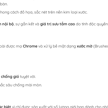
 bàn.
ong cách đồ họa, sắc nét trên nền kim loại xước.
h nội bộ
, sự gắn kết và
giá trị sưu tầm cao
do tính độc quyền
goài được mạ
Chrome
và xử lý bề mặt dạng
xước mờ
(Brushed
g
chống gió
tuyệt vời.
 khắc sâu chống mài mòn.
ặc biệt
vì chỉ được sản xuất với số lượng giới hạn dành cho n