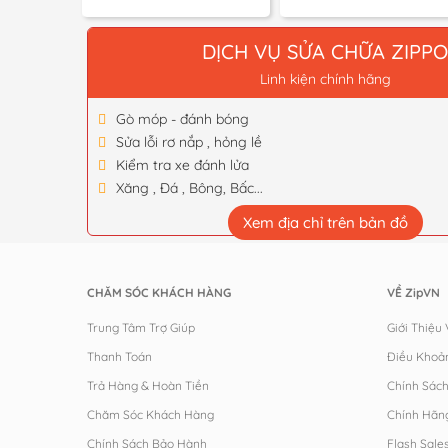
giá:
từ
550,000 ₫
đến
DỊCH VỤ SỬA CHỮA ZIPP
750,000 ₫
Linh kiện chính hãng
Gò móp - đánh bóng
Sửa lỗi rơ nắp , hỏng lề
Kiểm tra xe đánh lửa
Xăng , Đá , Bông, Bấc...
Xem địa chỉ trên bản đồ
CHĂM SÓC KHÁCH HÀNG
VỀ ZipVN
Trung Tâm Trợ Giúp
Giới Thiệu
Thanh Toán
Điều Khoả
Trả Hàng & Hoàn Tiền
Chính Sác
Chăm Sóc Khách Hàng
Chính Hãn
Chính Sách Bảo Hành
Flash Sale