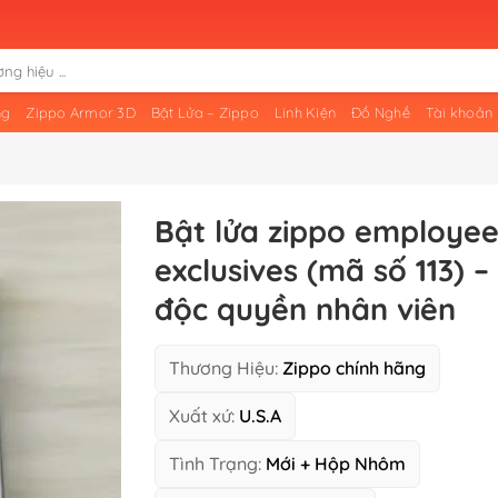
ng
Zippo Armor 3D
Bật Lửa – Zippo
Linh Kiện
Đồ Nghề
Tài khoản
Bật lửa zippo employe
exclusives (mã số 113) –
độc quyền nhân viên
Thương Hiệu:
Zippo chính hãng
Xuất xứ:
U.S.A
Tình Trạng:
Mới + Hộp Nhôm