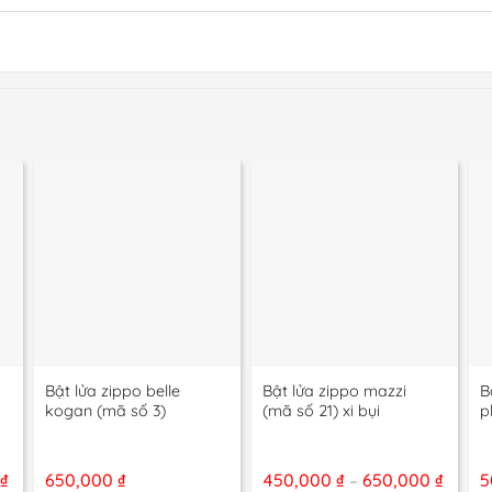
+
+
Bật lửa zippo belle
Bật lửa zippo mazzi
B
kogan (mã số 3)
(mã số 21) xi bụi
p
Khoảng
Khoả
0
₫
650,000
₫
450,000
₫
650,000
₫
5
–