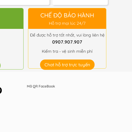
giá:
giá:
từ
từ
0 ₫
500,000 ₫
550,000 ₫
đến
đến
CHẾ ĐỘ BẢO HÀNH
0 ₫
700,000 ₫
750,000 ₫
Hỗ trợ mọi lúc 24/7
Để được hỗ trợ tốt nhất, vui lòng liên hệ
0907.907.907
Kiểm tra - vệ sinh miễn phí
Chat hỗ trợ trực tuyến
Mã QR FaceBook