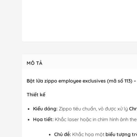
MÔ TẢ
Bật lửa zippo employee exclusives (mã số 113) 
Thiết kế
Kiểu dáng:
Zippo tiêu chuẩn, vỏ được xử lý
Chr
Họa tiết:
Khắc laser hoặc in chìm hình ảnh th
Chủ đề:
Khắc họa một
biểu tượng t