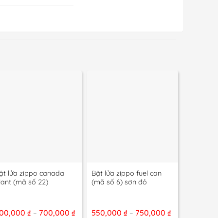
+
+
+
ật lửa zippo canada
Bật lửa zippo fuel can
Bật lửa 
lant (mã số 22)
(mã số 6) sơn đỏ
(mã số 2
ng
Khoảng
Khoảng
00,000
₫
700,000
₫
550,000
₫
750,000
₫
500,00
–
–