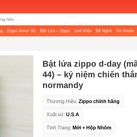
ng
Zippo Armor 3D
Bật Lửa – Zippo
Linh Kiện
Đồ Nghề
Tài khoản
Bật lửa zippo d-day (m
44) – kỷ niệm chiến thắ
normandy
Thương Hiệu:
Zippo chính hãng
Xuất xứ:
U.S.A
Tình Trạng:
Mới + Hộp Nhôm