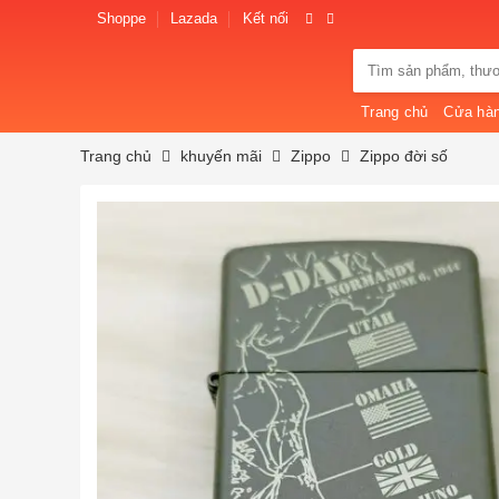
Skip
Shoppe
Lazada
Kết nối
to
Tìm
content
kiếm:
Trang chủ
Cửa hà
Trang chủ
khuyến mãi
Zippo
Zippo đời số