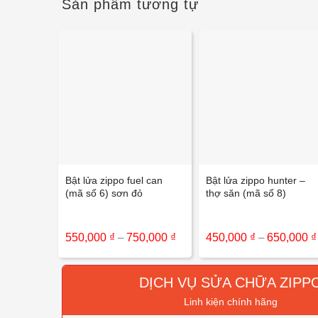
Sản phẩm tương tự
+
+
Bật lửa zippo fuel can
Bật lửa zippo hunter –
(mã số 6) sơn đỏ
thợ săn (mã số 8)
Khoảng
550,000
₫
–
750,000
₫
450,000
₫
–
650,000
₫
giá:
từ
550,000 ₫
đến
DỊCH VỤ SỬA CHỮA ZIPP
750,000 ₫
Linh kiện chính hãng