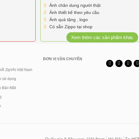
Ảnh chân dung người thật
Ảnh thiết kế theo yêu cầu
Ảnh quà tặng , logo
Có sẵn Zippo tại shop
Xem thêm các sản phẩm khác
ĐƠN VỊ VẬN CHUYỂN
 Về ZipVN Việt Nam
n sử dụng
h Bảo Mật
g
s
Quốc gia & Khu vực:
Việt Nam
Hà Nội
Tp.HC