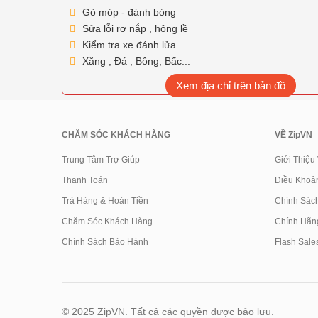
Gò móp - đánh bóng
Sửa lỗi rơ nắp , hỏng lề
Kiểm tra xe đánh lửa
Xăng , Đá , Bông, Bấc...
Xem địa chỉ trên bản đồ
CHĂM SÓC KHÁCH HÀNG
VỀ ZipVN
Trung Tâm Trợ Giúp
Giới Thiệu
Thanh Toán
Điều Khoả
Trả Hàng & Hoàn Tiền
Chính Sác
Chăm Sóc Khách Hàng
Chính Hãn
Chính Sách Bảo Hành
Flash Sale
© 2025 ZipVN. Tất cả các quyền được bảo lưu.