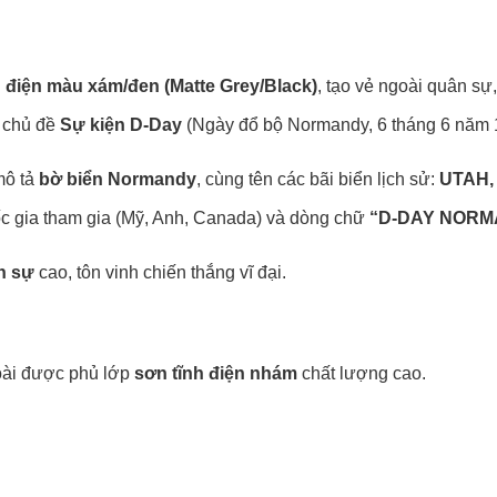
h điện màu xám/đen (Matte Grey/Black)
, tạo vẻ ngoài quân sự,
o chủ đề
Sự kiện D-Day
(Ngày đổ bộ Normandy, 6 tháng 6 năm 
mô tả
bờ biển Normandy
, cùng tên các bãi biển lịch sử:
UTAH,
c gia tham gia (Mỹ, Anh, Canada) và dòng chữ
“D-DAY NORMA
n sự
cao, tôn vinh chiến thắng vĩ đại.
oài được phủ lớp
sơn tĩnh điện nhám
chất lượng cao.