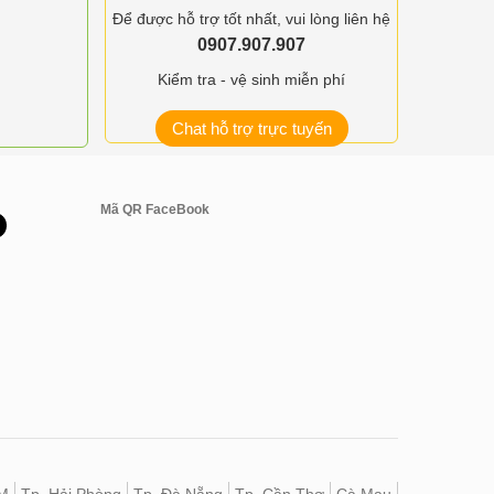
Để được hỗ trợ tốt nhất, vui lòng liên hệ
0907.907.907
Kiểm tra - vệ sinh miễn phí
Chat hỗ trợ trực tuyến
Mã QR FaceBook
M
Tp. Hải Phòng
Tp. Đà Nẵng
Tp. Cần Thơ
Cà Mau