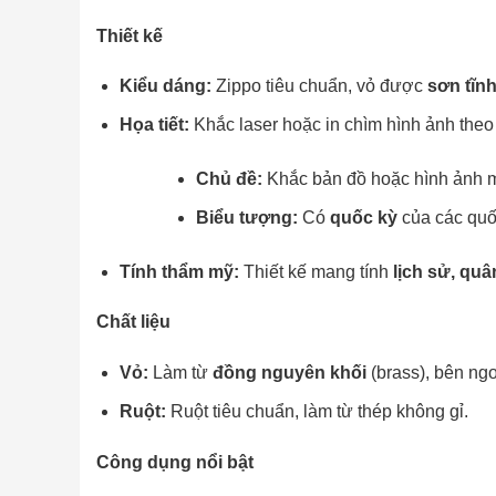
Thiết kế
Kiểu dáng:
Zippo tiêu chuẩn, vỏ được
sơn tĩn
Họa tiết:
Khắc laser hoặc in chìm hình ảnh the
Chủ đề:
Khắc bản đồ hoặc hình ảnh 
Biểu tượng:
Có
quốc kỳ
của các quố
Tính thẩm mỹ:
Thiết kế mang tính
lịch sử, quâ
Chất liệu
Vỏ:
Làm từ
đồng nguyên khối
(brass), bên ng
Ruột:
Ruột tiêu chuẩn, làm từ thép không gỉ.
Công dụng nổi bật