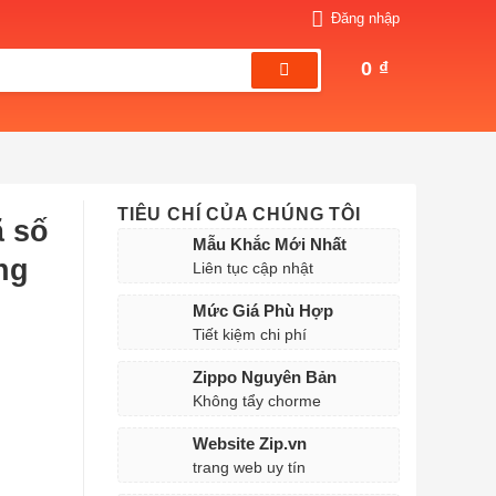
Đăng nhập
0
₫
TIÊU CHÍ CỦA CHÚNG TÔI
ã số
Mẫu Khắc Mới Nhất
ng
Liên tục cập nhật
Mức Giá Phù Hợp
Tiết kiệm chi phí
Zippo Nguyên Bản
Không tẩy chorme
Website Zip.vn
trang web uy tín