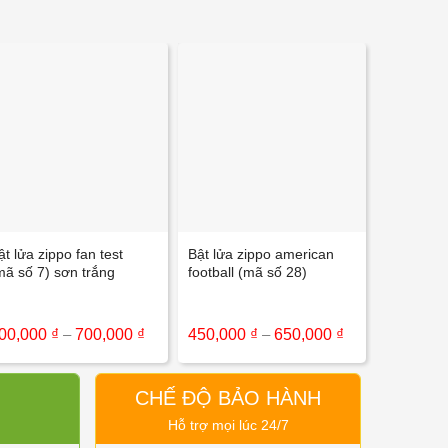
+
+
ật lửa zippo fan test
Bật lửa zippo american
Bật lửa z
mã số 7) sơn trắng
football (mã số 28)
(mã số 1)
Khoảng
Khoảng
00,000
₫
–
700,000
₫
450,000
₫
–
650,000
₫
500,000
giá:
giá:
từ
từ
 ₫
500,000 ₫
450,000 ₫
đến
đến
CHẾ ĐỘ BẢO HÀNH
 ₫
700,000 ₫
650,000 ₫
Hỗ trợ mọi lúc 24/7