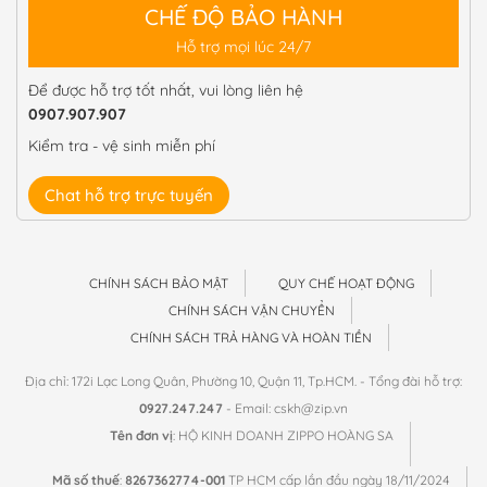
CHẾ ĐỘ BẢO HÀNH
Hỗ trợ mọi lúc 24/7
Để được hỗ trợ tốt nhất, vui lòng liên hệ
0907.907.907
Kiểm tra - vệ sinh miễn phí
Chat hỗ trợ trực tuyến
CHÍNH SÁCH BẢO MẬT
QUY CHẾ HOẠT ĐỘNG
CHÍNH SÁCH VẬN CHUYỂN
CHÍNH SÁCH TRẢ HÀNG VÀ HOÀN TIỀN
Địa chỉ: 172i Lạc Long Quân, Phường 10, Quận 11, Tp.HCM. - Tổng đài hỗ trợ:
0927.247.247
- Email: cskh@zip.vn
Tên đơn vị
: HỘ KINH DOANH ZIPPO HOÀNG SA
Mã số thuế
:
8267362774-001
TP HCM cấp lần đầu ngày 18/11/2024