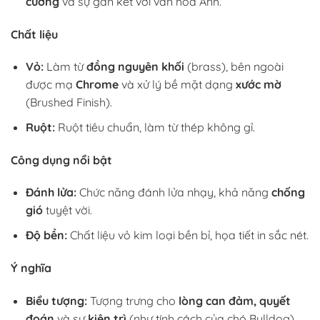
cường
và sự gắn kết với văn hóa Anh.
Chất liệu
Vỏ:
Làm từ
đồng nguyên khối
(brass), bên ngoài
được mạ
Chrome
và xử lý bề mặt dạng
xước mờ
(Brushed Finish).
Ruột:
Ruột tiêu chuẩn, làm từ thép không gỉ.
Công dụng nổi bật
Đánh lửa:
Chức năng đánh lửa nhạy, khả năng
chống
gió
tuyệt vời.
Độ bền:
Chất liệu vỏ kim loại bền bỉ, họa tiết in sắc nét.
Ý nghĩa
Biểu tượng:
Tượng trưng cho
lòng can đảm, quyết
đoán
và sự
kiên trì
(như tính cách của chó Bulldog).