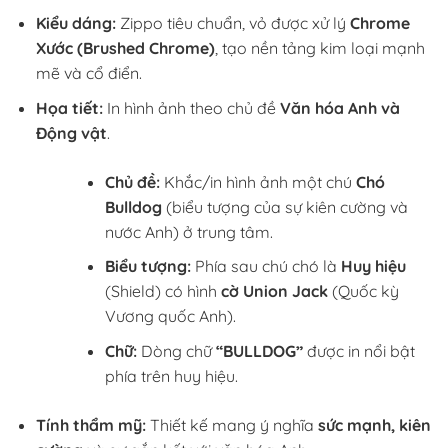
Kiểu dáng:
Zippo tiêu chuẩn, vỏ được xử lý
Chrome
Xước (Brushed Chrome)
, tạo nền tảng kim loại mạnh
mẽ và cổ điển.
Họa tiết:
In hình ảnh theo chủ đề
Văn hóa Anh và
Động vật
.
Chủ đề:
Khắc/in hình ảnh một chú
Chó
Bulldog
(biểu tượng của sự kiên cường và
nước Anh) ở trung tâm.
Biểu tượng:
Phía sau chú chó là
Huy hiệu
(Shield) có hình
cờ Union Jack
(Quốc kỳ
Vương quốc Anh).
Chữ:
Dòng chữ
“BULLDOG”
được in nổi bật
phía trên huy hiệu.
Tính thẩm mỹ:
Thiết kế mang ý nghĩa
sức mạnh, kiên