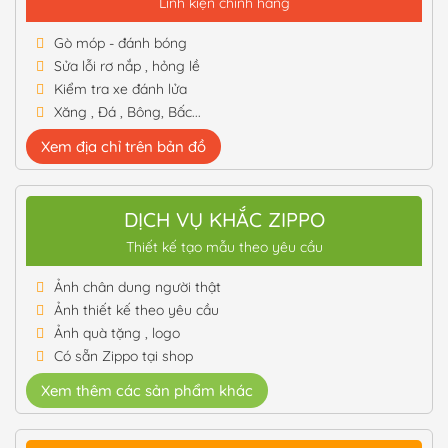
Linh kiện chính hãng
Gò móp - đánh bóng
Sửa lỗi rơ nắp , hỏng lề
Kiểm tra xe đánh lửa
Xăng , Đá , Bông, Bấc...
Xem địa chỉ trên bản đồ
DỊCH VỤ KHẮC ZIPPO
Thiết kế tạo mẫu theo yêu cầu
Ảnh chân dung người thật
Ảnh thiết kế theo yêu cầu
Ảnh quà tặng , logo
Có sẵn Zippo tại shop
Xem thêm các sản phẩm khác