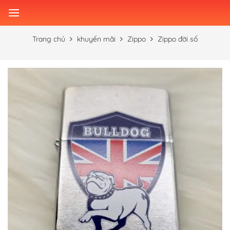
Skip
to
content
Trang chủ
khuyến mãi
Zippo
Zippo đời số