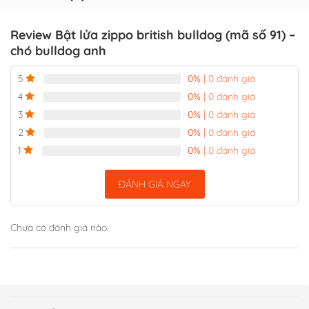
Review Bật lửa zippo british bulldog (mã số 91) –
chó bulldog anh
0%
| 0 đánh giá
5
0%
| 0 đánh giá
4
0%
| 0 đánh giá
3
0%
| 0 đánh giá
2
0%
| 0 đánh giá
1
ĐÁNH GIÁ NGAY
Chưa có đánh giá nào.