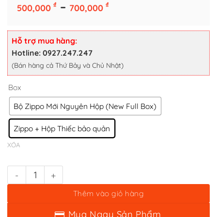
Box
Khoảng
–
₫
₫
500,000
700,000
giá:
Bộ Zippo Mới Nguyên Hộp (New Full Box)
từ
Zippo + Hộp Thiếc bảo quản
500,000 ₫
Hỗ trợ mua hàng:
XÓA
đến
Hotline: 0927.247.247
700,000 ₫
(Bán hàng cả Thứ Bảy và Chủ Nhật)
Bật lửa zippo british bulldog (mã số 91) - chó bulldog anh số lượn
Thêm vào giỏ hàng
Mua Ngay Sản Phẩm