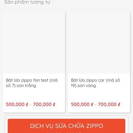
Sản phẩm tương tự
Bật lửa zippo fan test (mã
Bật lửa zippo car (mã số
số 7) sơn trắng
19) sơn vàng
Khoảng
Khoả
500,000
₫
700,000
₫
500,000
₫
700,000
₫
–
–
giá:
giá:
từ
từ
500,000 ₫
500,0
đến
đến
DỊCH VỤ SỬA CHỮA ZIPPO
700,000 ₫
700,0