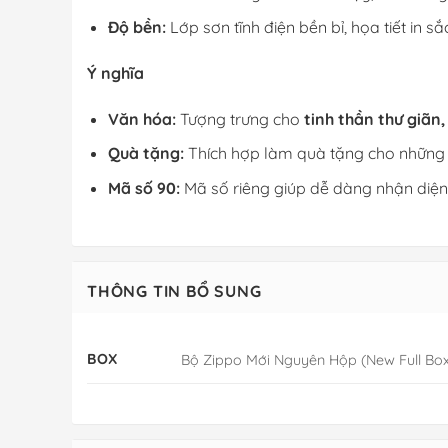
Độ bền:
Lớp sơn tĩnh điện bền bỉ, họa tiết in sắc
Ý nghĩa
Văn hóa:
Tượng trưng cho
tinh thần thư giãn, 
Quà tặng:
Thích hợp làm quà tặng cho những 
Mã số 90:
Mã số riêng giúp dễ dàng nhận diện
THÔNG TIN BỔ SUNG
BOX
Bộ Zippo Mới Nguyên Hộp (New Full Box