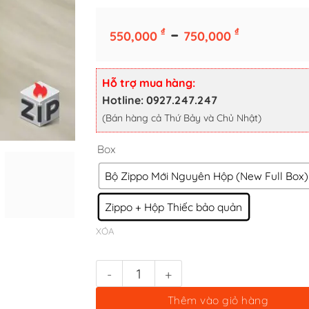
Khoảng
–
₫
₫
550,000
750,000
giá:
từ
Box
550,000 
Hỗ trợ mua hàng:
Bộ Zippo Mới Nguyên Hộp (New Full Box)
đến
Hotline: 0927.247.247
750,000 
(Bán hàng cả Thứ Bảy và Chủ Nhật)
Zippo + Hộp Thiếc bảo quản
XÓA
Bật lửa zippo beer (mã số 90) - chủ đề bia số lượng
Thêm vào giỏ hàng
Mua Ngay Sản Phẩm