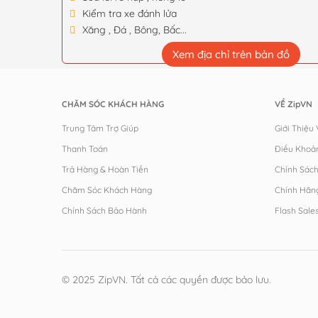
Kiểm tra xe đánh lửa
Xăng , Đá , Bông, Bấc...
Xem địa chỉ trên bản đồ
CHĂM SÓC KHÁCH HÀNG
VỀ ZipVN
Trung Tâm Trợ Giúp
Giới Thiệu
Thanh Toán
Điều Khoả
Trả Hàng & Hoàn Tiền
Chính Sác
Chăm Sóc Khách Hàng
Chính Hãn
Chính Sách Bảo Hành
Flash Sale
© 2025 ZipVN. Tất cả các quyền được bảo lưu.