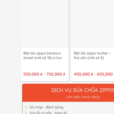
+
+
Bật lửa zippo barbour
Bật lửa zippo hunter –
street (mã số 18) xi bụi
thợ săn (mã số 8)
Khoảng
550,000
₫
750,000
₫
450,000
₫
650,000
–
–
giá:
từ
550,000 ₫
đến
DỊCH VỤ SỬA CHỮA ZIPP
750,000 ₫
Linh kiện chính hãng
Gò móp - đánh bóng
Sửa lỗi rơ nắp , hỏng lề