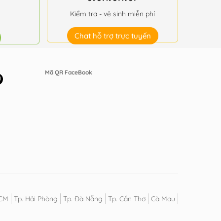
Kiểm tra - vệ sinh miễn phí
Chat hỗ trợ trực tuyến
Mã QR FaceBook
HCM
Tp. Hải Phòng
Tp. Đà Nẵng
Tp. Cần Thơ
Cà Mau