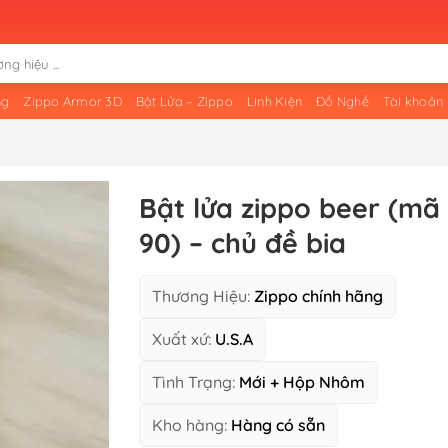
ng
Zippo Armor 3D
Bật Lửa – Zippo
Linh Kiện
Đồ Nghề
Tài khoản
Bật lửa zippo beer (mã
90) – chủ đề bia
Thương Hiệu:
Zippo chính hãng
Xuất xứ:
U.S.A
Tình Trạng:
Mới + Hộp Nhôm
Kho hàng:
Hàng có sẵn