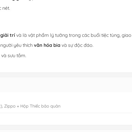
 nét.
giải trí
và là vật phẩm lý tưởng trong các buổi tiệc tùng, giao 
người yêu thích
văn hóa bia
và sự độc đáo.
 và sưu tầm.
), Zippo + Hộp Thiếc bảo quản