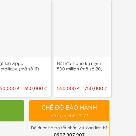
+
+
+
ật lửa zippo
Bật lửa zippo kỷ niệm
Bật lửa 
etallique (mã số 11)
500 million (mã số 20)
tortoise 
g
Khoảng
Khoảng
50,000
₫
650,000
₫
550,000
₫
750,000
₫
550,00
–
–
giá:
giá:
từ
từ
0 ₫
450,000 ₫
550,000 ₫
đến
đến
CHẾ ĐỘ BẢO HÀNH
0 ₫
650,000 ₫
750,000 ₫
Hỗ trợ mọi lúc 24/7
Để được hỗ trợ tốt nhất, vui lòng liên hệ
0907.907.907