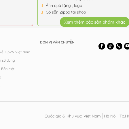
Ảnh quà tặng , logo
Có sẵn Zippo tại shop
Xem thêm các sản phẩm khác
ĐƠN VỊ VẬN CHUYỂN
 Về ZipVN Việt Nam
n sử dụng
h Bảo Mật
g
s
Quốc gia & Khu vực:
Việt Nam
Hà Nội
Tp.