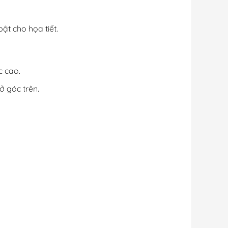
bật cho họa tiết.
c cao.
ở góc trên.