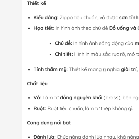
Thiết kế
Kiểu dáng:
Zippo tiêu chuẩn, vỏ được
sơn tĩnh
Họa tiết:
In hình ảnh theo chủ đề
Đồ uống và G
Chủ đề:
In hình ảnh sống động của
m
Chi tiết:
Hình in màu sắc rực rỡ, mô t
Tính thẩm mỹ:
Thiết kế mang ý nghĩa
giải trí
Chất liệu
Vỏ:
Làm từ
đồng nguyên khối
(brass), bên ng
Ruột:
Ruột tiêu chuẩn, làm từ thép không gỉ.
Công dụng nổi bật
Đánh lửa:
Chức năng đánh lửa nhạy, khả năn