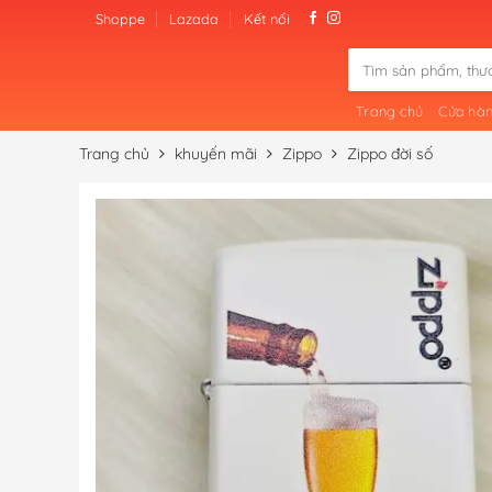
Skip
Shoppe
Lazada
Kết nối
to
Tìm
content
kiếm:
Trang chủ
Cửa hà
Trang chủ
khuyến mãi
Zippo
Zippo đời số