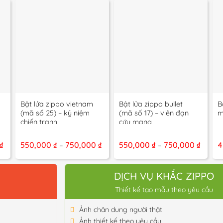
+
+
Bật lửa zippo vietnam
Bật lửa zippo bullet
B
(mã số 25) – kỷ niệm
(mã số 17) – viên đạn
m
chiến tranh
cứu mạng
Khoảng
Khoảng
Khoản
₫
550,000
₫
750,000
₫
550,000
₫
750,000
₫
4
–
–
giá:
giá:
giá:
từ
từ
từ
450,000 ₫
550,000 ₫
550,00
đến
đến
đến
O
DỊCH VỤ KHẮC ZIPPO
650,000 ₫
750,000 ₫
750,00
Thiết kế tạo mẫu theo yêu cầu
Ảnh chân dung người thật
Ảnh thiết kế theo yêu cầu