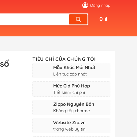
Đăng nhập
0
₫
TIÊU CHÍ CỦA CHÚNG TÔI
 số
Mẫu Khắc Mới Nhất
Liên tục cập nhật
Mức Giá Phù Hợp
Tiết kiệm chi phí
Zippo Nguyên Bản
Không tẩy chorme
Website Zip.vn
trang web uy tín