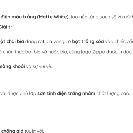
 điện màu trắng (Matte White)
, tạo nền tảng sạch sẽ và nổi 
iải trí
.
ột chai bia
đang rót bia vàng có
bọt trắng xóa
vào chiếc cố
ả chân thực bọt bia và nước bia, cùng logo Zippo được in dọc 
, sảng khoái
và sự vui vẻ.
oài được phủ lớp
sơn tĩnh điện trắng nhám
chất lượng cao.
g
chống gió
tuyệt vời.