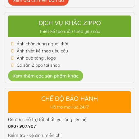
Xem địa chỉ trên bản đồ
DỊCH VỤ KHẮC ZIPPO
Thiết kế tạo mẫu theo yêu cầu
Ảnh chân dung người thật
Ảnh thiết kế theo yêu cầu
Ảnh quà tặng , logo
Có sẵn Zippo tại shop
Xem thêm các sản phẩm khác
CHẾ ĐỘ BẢO HÀNH
Hỗ trợ mọi lúc 24/7
Để được hỗ trợ tốt nhất, vui lòng liên hệ
0907.907.907
Kiểm tra - vệ sinh miễn phí