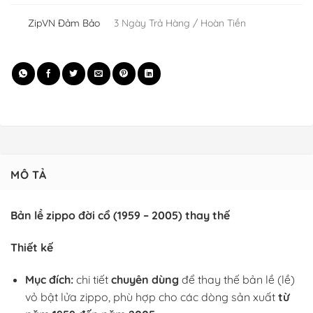
ZipVN Đảm Bảo
3 Ngày Trả Hàng / Hoàn Tiền
MÔ TẢ
Bản lề zippo đời cổ (1959 – 2005) thay thế
Thiết kế
Mục đích:
chi tiết
chuyên dùng
để thay thế bản lề (lề)
vỏ bật lửa zippo, phù hợp cho các dòng sản xuất
từ