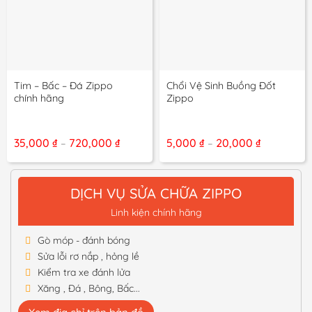
Tim – Bấc – Đá Zippo
Chổi Vệ Sinh Buồng Đốt
chính hãng
Zippo
Khoảng
Khoảng
35,000
₫
720,000
₫
5,000
₫
20,000
₫
–
–
giá:
giá:
từ
từ
35,000 ₫
5,000 ₫
đến
đến
DỊCH VỤ SỬA CHỮA ZIPPO
720,000 ₫
20,000 ₫
Linh kiện chính hãng
Gò móp - đánh bóng
Sửa lỗi rơ nắp , hỏng lề
Kiểm tra xe đánh lửa
Xăng , Đá , Bông, Bấc...