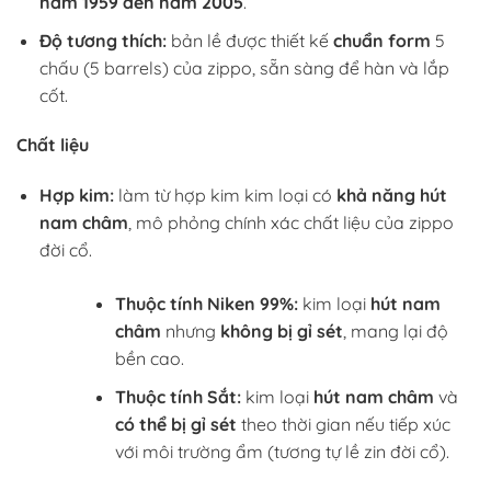
năm 1959 đến năm 2005
.
Độ tương thích:
bản lề được thiết kế
chuẩn form
5
chấu (5 barrels) của zippo, sẵn sàng để hàn và lắp
cốt.
Chất liệu
Hợp kim:
làm từ hợp kim kim loại có
khả năng hút
nam châm
, mô phỏng chính xác chất liệu của zippo
đời cổ.
Thuộc tính Niken 99%:
kim loại
hút nam
châm
nhưng
không bị gỉ sét
, mang lại độ
bền cao.
Thuộc tính Sắt:
kim loại
hút nam châm
và
có thể bị gỉ sét
theo thời gian nếu tiếp xúc
với môi trường ẩm (tương tự lề zin đời cổ).