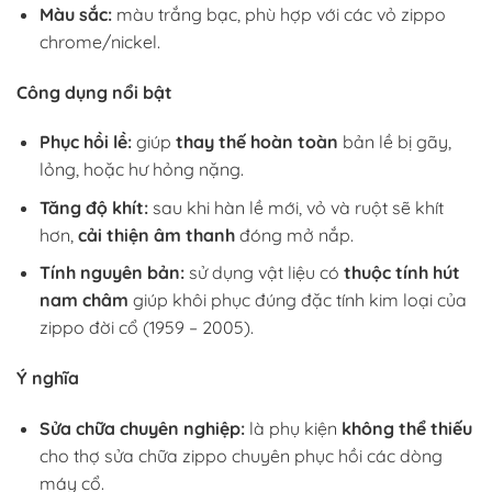
Màu sắc:
màu trắng bạc, phù hợp với các vỏ zippo
chrome/nickel.
Công dụng nổi bật
Phục hồi lề:
giúp
thay thế hoàn toàn
bản lề bị gãy,
lỏng, hoặc hư hỏng nặng.
Tăng độ khít:
sau khi hàn lề mới, vỏ và ruột sẽ khít
hơn,
cải thiện âm thanh
đóng mở nắp.
Tính nguyên bản:
sử dụng vật liệu có
thuộc tính hút
nam châm
giúp khôi phục đúng đặc tính kim loại của
zippo đời cổ (1959 – 2005).
Ý nghĩa
Sửa chữa chuyên nghiệp:
là phụ kiện
không thể thiếu
cho thợ sửa chữa zippo chuyên phục hồi các dòng
máy cổ.