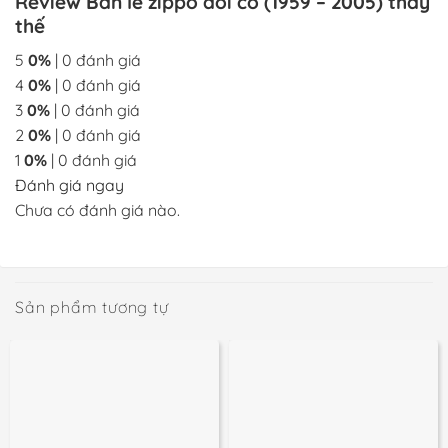
Review Bản lề zippo đời cổ (1959 – 2005) thay
thế
5
0%
| 0 đánh giá
4
0%
| 0 đánh giá
3
0%
| 0 đánh giá
2
0%
| 0 đánh giá
1
0%
| 0 đánh giá
Đánh giá ngay
Chưa có đánh giá nào.
Sản phẩm tương tự