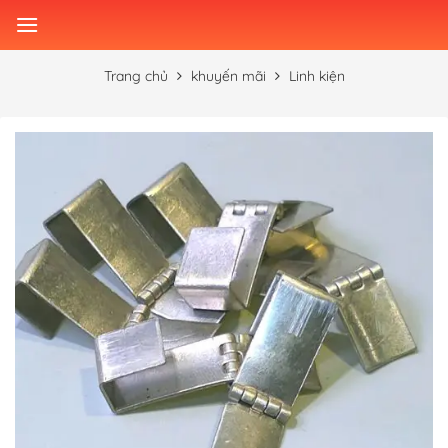
Skip
to
content
Trang chủ
khuyến mãi
Linh kiện