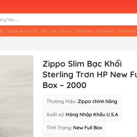
ng
Zippo Armor 3D
Bật Lửa – Zippo
Linh Kiện
Đồ Nghề
Tài khoản
Zippo Slim Bạc Khối
Sterling Trơn HP New Fu
Box – 2000
Thương Hiệu:
Zippo chính hãng
Xuất xứ:
Hàng Nhập Khẩu U.S.A
Tình Trạng:
New Full Box