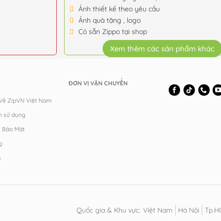
Ảnh thiết kế theo yêu cầu
Ảnh quà tặng , logo
Có sẵn Zippo tại shop
Xem thêm các sản phẩm khác
ĐƠN VỊ VẬN CHUYỂN
 Về ZipVN Việt Nam
n sử dụng
h Bảo Mật
g
s
Quốc gia & Khu vực:
Việt Nam
Hà Nội
Tp.