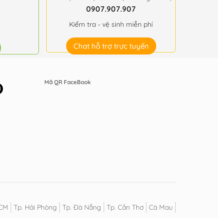
0907.907.907
Kiểm tra - vệ sinh miễn phí
Chat hỗ trợ trực tuyến
Mã QR FaceBook
HCM
Tp. Hải Phòng
Tp. Đà Nẵng
Tp. Cần Thơ
Cà Mau