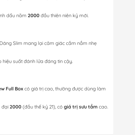
đánh dấu năm
2000
đầu thiên niên kỷ mới.
Dáng Slim mang lại cảm giác cầm nắm nhẹ
 hiệu suất đánh lửa đáng tin cậy.
w Full Box
có giá trị cao, thường được dùng làm
n đại
2000
(đầu thế kỷ 21), có
giá trị sưu tầm
cao.