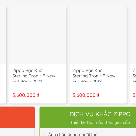
+
+
Zippo Bạc Khối
Zippo Bạc Khối
Z
Sterling Trơn HP New
Sterling Trơn HP New
S
Full Box – 2001
Full Box – 2019
F
5,600,000
₫
5,600,000
₫
5
O
DỊCH VỤ KHẮC ZIPPO
Thiết kế tạo mẫu theo yêu cầu
Ảnh chân dung người thật