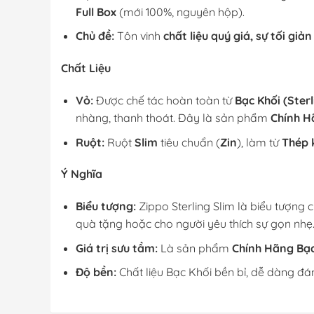
Full Box
(mới 100%, nguyên hộp).
Chủ đề:
Tôn vinh
chất liệu quý giá, sự tối giản
Chất Liệu
Vỏ:
Được chế tác hoàn toàn từ
Bạc Khối (Sterl
nhàng, thanh thoát. Đây là sản phẩm
Chính H
Ruột:
Ruột
Slim
tiêu chuẩn (
Zin
), làm từ
Thép 
Ý Nghĩa
Biểu tượng:
Zippo Sterling Slim là biểu tượng 
quà tặng hoặc cho người yêu thích sự gọn nhẹ
Giá trị sưu tầm:
Là sản phẩm
Chính Hãng Bạc
Độ bền:
Chất liệu Bạc Khối bền bỉ, dễ dàng đán