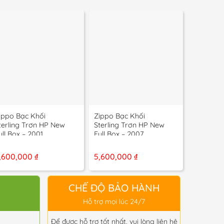
+
+
+
ippo Bạc Khối
Zippo Bạc Khối
Zippo Bạ
terling Trơn HP New
Sterling Trơn HP New
Sterling 
ull Box – 2001
Full Box – 2007
Dụng – 1
,600,000
₫
5,600,000
₫
4,800,
CHẾ ĐỘ BẢO HÀNH
Hỗ trợ mọi lúc 24/7
Để được hỗ trợ tốt nhất, vui lòng liên hệ