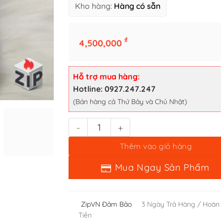
Kho hàng:
Hàng có sẵn
₫
4,500,000
Zippo Slim Bạc Khối Sterling Trơn HP New Full Box - 2000 số 
Hỗ trợ mua hàng:
Thêm vào giỏ hàng
Hotline: 0927.247.247
(Bán hàng cả Thứ Bảy và Chủ Nhật)
Mua Ngay Sản Phẩm
ZipVN Đảm Bảo
3 Ngày Trả Hàng / Hoàn
Tiền