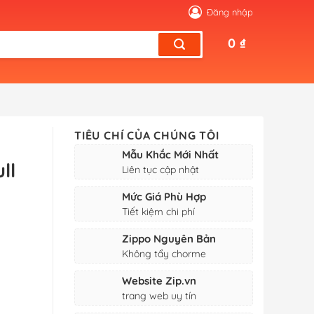
Đăng nhập
0
₫
TIÊU CHÍ CỦA CHÚNG TÔI
Mẫu Khắc Mới Nhất
ll
Liên tục cập nhật
Mức Giá Phù Hợp
Tiết kiệm chi phí
Zippo Nguyên Bản
Không tẩy chorme
Website Zip.vn
trang web uy tín