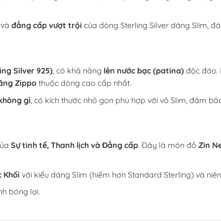
và
đẳng cấp vượt trội
của dòng Sterling Silver dáng Slim, 
ing Silver 925)
, có khả năng
lên nước bạc (patina)
độc đáo. 
ãng Zippo
thuộc dòng cao cấp nhất.
không gỉ
, có kích thước nhỏ gọn phù hợp với vỏ Slim, đảm bảo
của
Sự tinh tế, Thanh lịch và Đẳng cấp
. Đây là món đồ
Zin Ne
.
 Khối
với kiểu dáng Slim (hiếm hơn Standard Sterling) và niê
h bóng lại.