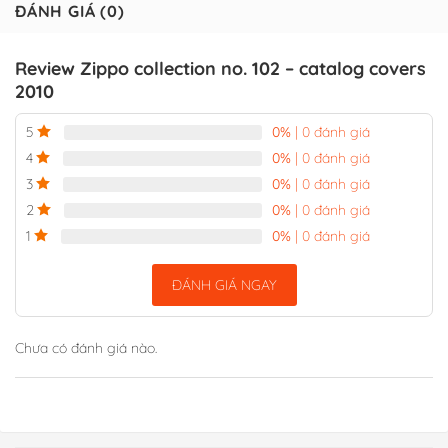
ĐÁNH GIÁ (0)
Review Zippo collection no. 102 – catalog covers
2010
0%
| 0 đánh giá
5
0%
| 0 đánh giá
4
0%
| 0 đánh giá
3
0%
| 0 đánh giá
2
0%
| 0 đánh giá
1
ĐÁNH GIÁ NGAY
Chưa có đánh giá nào.