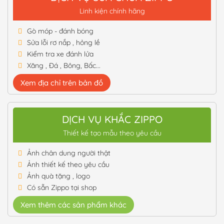
Linh kiện chính hãng
Gò móp - đánh bóng
Sửa lỗi rơ nắp , hỏng lề
Kiểm tra xe đánh lửa
Xăng , Đá , Bông, Bấc...
Xem địa chỉ trên bản đồ
DỊCH VỤ KHẮC ZIPPO
Thiết kế tạo mẫu theo yêu cầu
Ảnh chân dung người thật
Ảnh thiết kế theo yêu cầu
Ảnh quà tặng , logo
Có sẵn Zippo tại shop
Xem thêm các sản phẩm khác