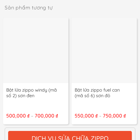
Sản phẩm tương tự
Bật lửa zippo windy (mã
Bật lửa zippo fuel can
số 2) sơn đen
(mã số 6) sơn đỏ
Khoảng
Khoản
500,000
₫
700,000
₫
550,000
₫
750,000
₫
–
–
giá:
giá:
từ
từ
500,000 ₫
550,00
đến
đến
DỊCH VỤ SỬA CHỮA ZIPPO
700,000 ₫
750,00