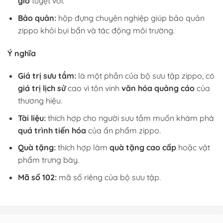
gió
tuyệt vời.
Bảo quản:
hộp đựng chuyên nghiệp giúp bảo quản
zippo khỏi bụi bẩn và tác động môi trường.
Ý nghĩa
Giá trị sưu tầm:
là một phần của bộ sưu tập zippo, có
giá trị lịch sử
cao vì tôn vinh
văn hóa quảng cáo
của
thương hiệu.
Tài liệu:
thích hợp cho người sưu tầm muốn khám phá
quá trình tiến hóa
của ấn phẩm zippo.
Quà tặng:
thích hợp làm
quà tặng cao cấp
hoặc vật
phẩm trưng bày.
Mã số 102:
mã số riêng của bộ sưu tập.