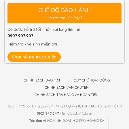
CHẾ ĐỘ BẢO HÀNH
Hỗ trợ mọi lúc 24/7
Để được hỗ trợ tốt nhất, vui lòng liên hệ
0907.907.907
Kiểm tra - vệ sinh miễn phí
Chat hỗ trợ trực tuyến
CHÍNH SÁCH BẢO MẬT
QUY CHẾ HOẠT ĐỘNG
CHÍNH SÁCH VẬN CHUYỂN
CHÍNH SÁCH TRẢ HÀNG VÀ HOÀN TIỀN
Địa chỉ: 172i Lạc Long Quân, Phường 10, Quận 11, Tp.HCM. - Tổng đài hỗ trợ:
0927.247.247
- Email: cskh@zip.vn
Tên đơn vị
: HỘ KINH DOANH ZIPPO HOÀNG SA