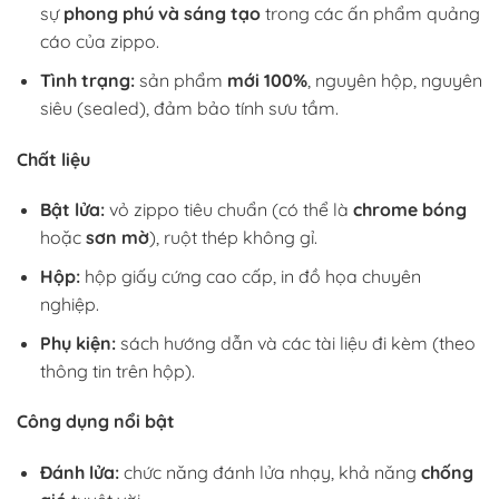
sự
phong phú và sáng tạo
trong các ấn phẩm quảng
cáo của zippo.
Tình trạng:
sản phẩm
mới 100%
, nguyên hộp, nguyên
siêu (sealed), đảm bảo tính sưu tầm.
Chất liệu
Bật lửa:
vỏ zippo tiêu chuẩn (có thể là
chrome bóng
hoặc
sơn mờ
), ruột thép không gỉ.
Hộp:
hộp giấy cứng cao cấp, in đồ họa chuyên
nghiệp.
Phụ kiện:
sách hướng dẫn và các tài liệu đi kèm (theo
thông tin trên hộp).
Công dụng nổi bật
Đánh lửa:
chức năng đánh lửa nhạy, khả năng
chống