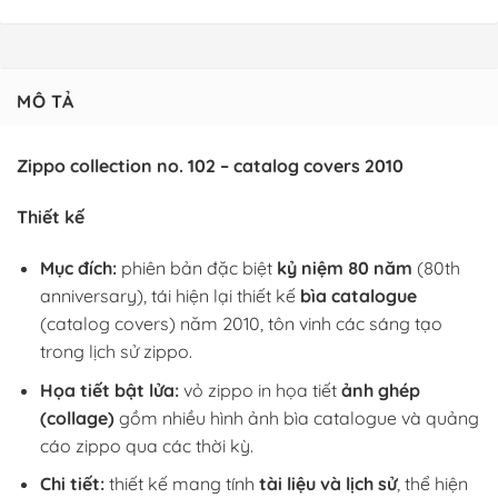
MÔ TẢ
Zippo collection no. 102 – catalog covers 2010
Thiết kế
Mục đích:
phiên bản đặc biệt
kỷ niệm 80 năm
(80th
anniversary), tái hiện lại thiết kế
bìa catalogue
(catalog covers) năm 2010, tôn vinh các sáng tạo
trong lịch sử zippo.
Họa tiết bật lửa:
vỏ zippo in họa tiết
ảnh ghép
(collage)
gồm nhiều hình ảnh bìa catalogue và quảng
cáo zippo qua các thời kỳ.
Chi tiết:
thiết kế mang tính
tài liệu và lịch sử
, thể hiện