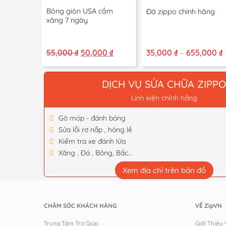
+
+
Bông giòn USA cầm
Đá zippo chính hãng
xăng 7 ngày
Giá
Giá
55,000
₫
50,000
₫
35,000
₫
655,000
₫
–
gốc
hiện
g
là:
tại
55,000 ₫.
là:
50,000 ₫.
DỊCH VỤ SỬA CHỮA ZIPP
Linh kiện chính hãng
Gò móp - đánh bóng
Sửa lỗi rơ nắp , hỏng lề
Kiểm tra xe đánh lửa
Xăng , Đá , Bông, Bấc...
Xem địa chỉ trên bản đồ
CHĂM SÓC KHÁCH HÀNG
VỀ ZipVN
Trung Tâm Trợ Giúp
Giới Thiệu