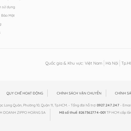
n sử dụng
h Bảo Mật
g
s
Quốc gia & Khu vực:
Việt Nam
Hà Nội
Tp.
QUY CHẾ HOẠT ĐỘNG
CHÍNH SÁCH VẬN CHUYỂN
CHÍNH S
 Lạc Long Quân, Phường 10, Quận 11, Tp.HCM. - Tổng đài hỗ trợ:
0927.247.247
- Email
NH DOANH ZIPPO HOÀNG SA
Mã số thuế
:
8267362774-001
TP HCM cấp lầ