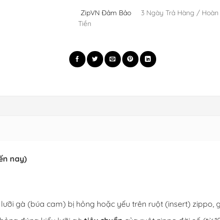
ZipVN Đảm Bảo
3 Ngày Trả Hàng / Hoàn
Tiền
đến nay)
lưỡi gà (búa cam) bị hỏng hoặc yếu trên ruột (insert) zippo, 