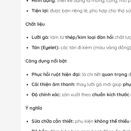
Hình dạng:
thiết kế dạng lá mỏng, cong, mô p
Tiện lợi:
được bán riêng lẻ, phù hợp cho thợ s
Chất liệu
Lưỡi gà:
làm từ
thép/kim loại đàn hồi
chất lư
Tán (Eyelet):
các tán đi kèm (màu vàng đồng)
Công dụng nổi bật
Phục hồi ruột hiện đại:
là chi tiết
quan trọng
đ
Cải thiện âm thanh:
thay lưỡi gà mới giúp
phụ
Độ chính xác:
sản xuất theo
chuẩn kích thước
Ý nghĩa
Sửa chữa cần thiết:
phụ kiện
không thể thiếu