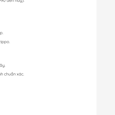
990 đến nay).
p.
zippo.
ãy.
h chuẩn xác.