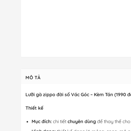
MÔ TẢ
Lưỡi gà zippo đời số Vác Góc – Kèm Tán (1990 
Thiết kế
Mục đích:
chi tiết
chuyên dùng
để thay thế cho 