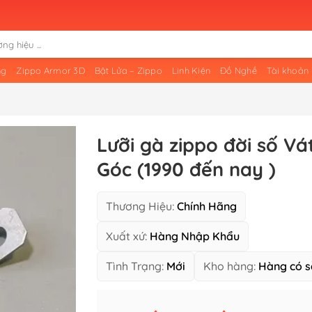
ng
Zippo Armor 3D
Bật Lửa – Zippo
Linh Kiện
Đồ Nghề
Tài khoản
Lưỡi gà zippo đời số Vá
Góc (1990 đến nay )
Thương Hiệu:
Chính Hãng
Xuất xứ:
Hàng Nhập Khẩu
Tình Trạng:
Mới
Kho hàng:
Hàng có s