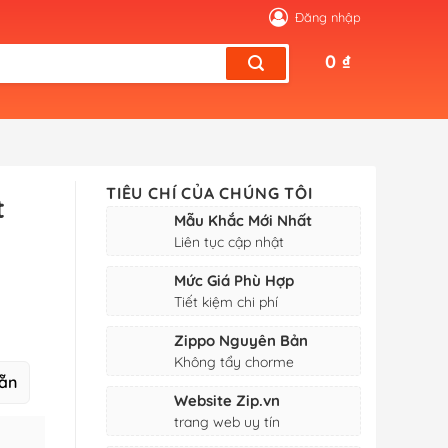
Đăng nhập
0
₫
TIÊU CHÍ CỦA CHÚNG TÔI
t
Mẫu Khắc Mới Nhất
Liên tục cập nhật
Mức Giá Phù Hợp
Tiết kiệm chi phí
Zippo Nguyên Bản
Không tẩy chorme
ẵn
Website Zip.vn
trang web uy tín