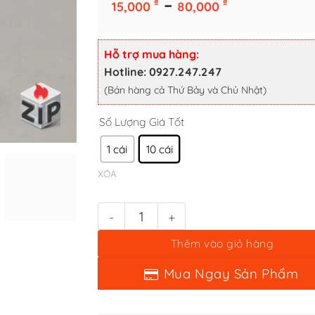
Khoảng
–
₫
₫
15,000
80,000
giá:
từ
Số Lượng Giá Tốt
15,000 ₫
Hỗ trợ mua hàng:
đến
Hotline: 0927.247.247
1 cái
10 cái
80,000 ₫
(Bán hàng cả Thứ Bảy và Chủ Nhật)
XÓA
Lưỡi gà zippo đời số Vát Góc (1990 đến nay ) số lượng
Thêm vào giỏ hàng
Mua Ngay Sản Phẩm