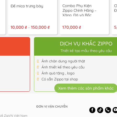
+
+
+
Combo Phụ Kiện
C
Đế mica trưng bày
Zippo Chính Hãng –
Đ
Xăng, Đá và Bấc
Khoảng
Khoảng
10,000
₫
150,000
₫
170,000
₫
5
–
iá:
giá:
từ
từ
35,000 ₫
10,000 ₫
đến
đến
O
DỊCH VỤ KHẮC ZIPPO
655,000 ₫
150,000 ₫
Thiết kế tạo mẫu theo yêu cầu
Ảnh chân dung người thật
Ảnh thiết kế theo yêu cầu
Ảnh quà tặng , logo
Có sẵn Zippo tại shop
Xem thêm các sản phẩm khác
ĐƠN VỊ VẬN CHUYỂN
 Về ZipVN Việt Nam