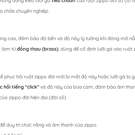
hỏng đúng kiểu lưỡi gà
tiêu chuẩn
của ruột zippo đời số (từ 1
ửa chữa chuyên nghiệp.
ợng cao, đảm bảo độ bền và độ nảy lý tưởng khi đóng mở nắ
 làm từ
đồng thau (brass)
, dùng để cố định lưỡi gà vào ruột 
ể phục hồi ruột zippo đời mới bị mất độ nảy hoặc lưỡi gà bị g
c hồi tiếng “click”
và độ nảy của búa cam, đảm bảo âm than
của zippo đời hiện đại (đời số).
để duy trì chức năng và âm thanh của zippo.