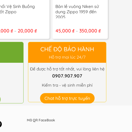
+
+
hổi Vệ Sinh Buồng
Bản lề vuông Niken sử
Dũa lề Z
ốt Zippo
dụng Zippo 1959 đến
2005
Khoảng
Khoảng
,000
₫
20,000
₫
45,000
₫
350,000
₫
15,000
₫
–
–
giá:
giá:
từ
từ
5,000 ₫
45,000 ₫
đến
đến
CHẾ ĐỘ BẢO HÀNH
20,000 ₫
350,000 ₫
Hỗ trợ mọi lúc 24/7
Để được hỗ trợ tốt nhất, vui lòng liên hệ
0907.907.907
Kiểm tra - vệ sinh miễn phí
Chat hỗ trợ trực tuyến
Mã QR FaceBook