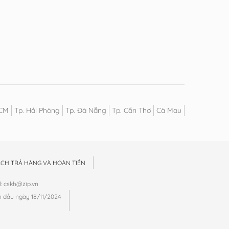
HCM
Tp. Hải Phòng
Tp. Đà Nẵng
Tp. Cần Thơ
Cà Mau
ÁCH TRẢ HÀNG VÀ HOÀN TIỀN
: cskh@zip.vn
n đầu ngày 18/11/2024