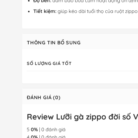
Độ bền:
đảm bảo búa cam hoạt động ổn định 
Tiết kiệm:
giúp kéo dài tuổi thọ của ruột zippo 
THÔNG TIN BỔ SUNG
SỐ LƯỢNG GIÁ TỐT
ĐÁNH GIÁ (0)
Review Lưỡi gà zippo đời số V
5
0%
| 0 đánh giá
4
0%
| 0 đánh giá