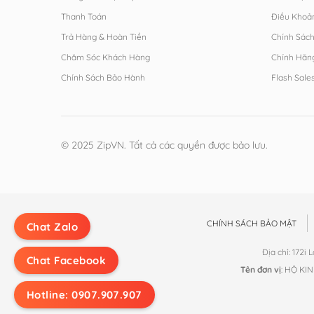
Thanh Toán
Điều Khoả
Trả Hàng & Hoàn Tiền
Chính Sác
Chăm Sóc Khách Hàng
Chính Hãn
Chính Sách Bảo Hành
Flash Sale
© 2025 ZipVN. Tất cả các quyền được bảo lưu.
CHÍNH SÁCH BẢO MẬT
Chat Zalo
Địa chỉ: 172i
Chat Facebook
Tên đơn vị
: HỘ KI
Hotline: 0907.907.907