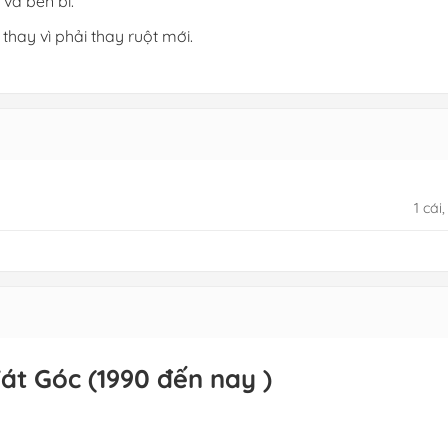
và bền bỉ.
thay vì phải thay ruột mới.
1 cái,
át Góc (1990 đến nay )