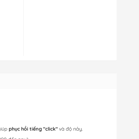
giúp
phục hồi tiếng “click”
và độ nảy.