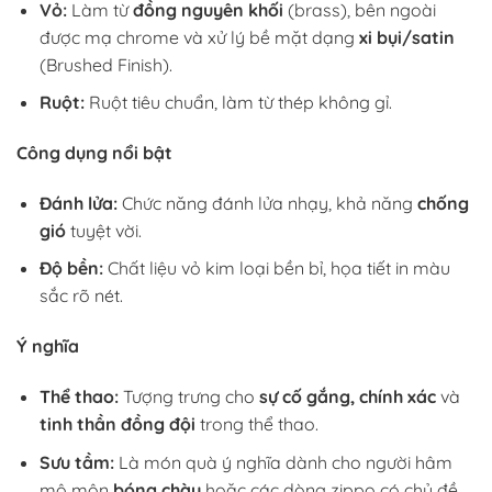
Vỏ:
Làm từ
đồng nguyên khối
(brass), bên ngoài
được mạ chrome và xử lý bề mặt dạng
xi bụi/satin
(Brushed Finish).
Ruột:
Ruột tiêu chuẩn, làm từ thép không gỉ.
Công dụng nổi bật
Đánh lửa:
Chức năng đánh lửa nhạy, khả năng
chống
gió
tuyệt vời.
Độ bền:
Chất liệu vỏ kim loại bền bỉ, họa tiết in màu
sắc rõ nét.
Ý nghĩa
Thể thao:
Tượng trưng cho
sự cố gắng, chính xác
và
tinh thần đồng đội
trong thể thao.
Sưu tầm:
Là món quà ý nghĩa dành cho người hâm
mộ môn
bóng chày
hoặc các dòng zippo có chủ đề