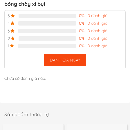
bóng chày xi bụi
0%
| 0 đánh giá
5
0%
| 0 đánh giá
4
0%
| 0 đánh giá
3
0%
| 0 đánh giá
2
0%
| 0 đánh giá
1
ĐÁNH GIÁ NGAY
Chưa có đánh giá nào.
Sản phẩm tương tự