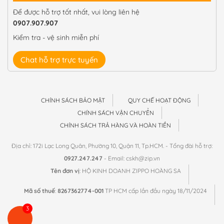
Để được hỗ trợ tốt nhất, vui lòng liên hệ
0907.907.907
Kiểm tra - vệ sinh miễn phí
Chat hỗ trợ trực tuyến
CHÍNH SÁCH BẢO MẬT
QUY CHẾ HOẠT ĐỘNG
CHÍNH SÁCH VẬN CHUYỂN
CHÍNH SÁCH TRẢ HÀNG VÀ HOÀN TIỀN
Địa chỉ: 172i Lạc Long Quân, Phường 10, Quận 11, Tp.HCM. - Tổng đài hỗ trợ:
0927.247.247
- Email: cskh@zip.vn
Tên đơn vị
: HỘ KINH DOANH ZIPPO HOÀNG SA
Mã số thuế
:
8267362774-001
TP HCM cấp lần đầu ngày 18/11/2024
3