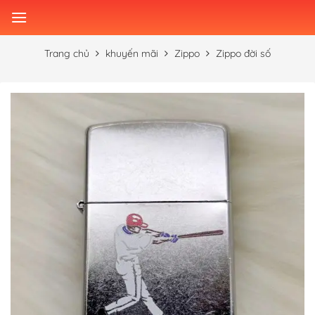
Skip
to
content
Trang chủ
khuyến mãi
Zippo
Zippo đời số