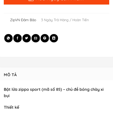
ZipVN Đảm Bảo
3 Ngày Trả Hàng / Hoàn Tiền
MÔ TẢ
Bật lửa zippo sport (mã số 85) – chủ đề bóng chày xi
bụi
Thiết kế