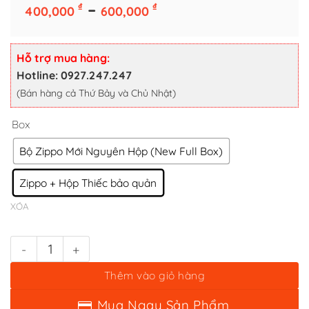
Box
Khoảng
–
₫
₫
400,000
600,000
giá:
Bộ Zippo Mới Nguyên Hộp (New Full Box)
từ
Zippo + Hộp Thiếc bảo quản
400,000 ₫
Hỗ trợ mua hàng:
XÓA
đến
Hotline: 0927.247.247
600,000 ₫
(Bán hàng cả Thứ Bảy và Chủ Nhật)
Bật lửa zippo sport (mã số 85) - chủ đề bóng chày xi bụi số lượng
Thêm vào giỏ hàng
Mua Ngay Sản Phẩm