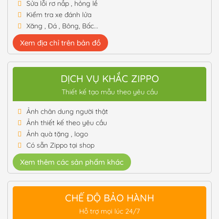
Sửa lỗi rơ nắp , hỏng lề
Kiểm tra xe đánh lửa
Xăng , Đá , Bông, Bấc...
Xem địa chỉ trên bản đồ
DỊCH VỤ KHẮC ZIPPO
Thiết kế tạo mẫu theo yêu cầu
Ảnh chân dung người thật
Ảnh thiết kế theo yêu cầu
Ảnh quà tặng , logo
Có sẵn Zippo tại shop
Xem thêm các sản phẩm khác
CHẾ ĐỘ BẢO HÀNH
Hỗ trợ mọi lúc 24/7