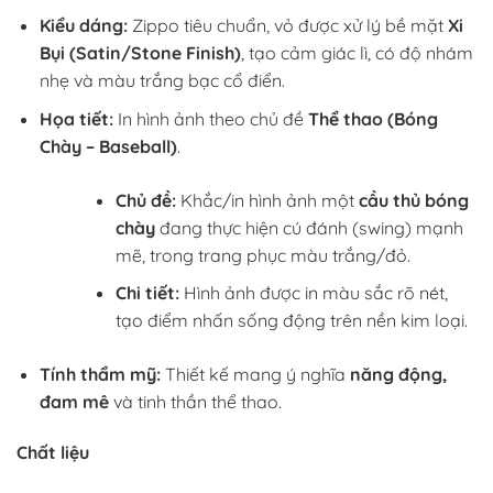
Kiểu dáng:
Zippo tiêu chuẩn, vỏ được xử lý bề mặt
Xi
Bụi (Satin/Stone Finish)
, tạo cảm giác lì, có độ nhám
nhẹ và màu trắng bạc cổ điển.
Họa tiết:
In hình ảnh theo chủ đề
Thể thao (Bóng
Chày – Baseball)
.
Chủ đề:
Khắc/in hình ảnh một
cầu thủ bóng
chày
đang thực hiện cú đánh (swing) mạnh
mẽ, trong trang phục màu trắng/đỏ.
Chi tiết:
Hình ảnh được in màu sắc rõ nét,
tạo điểm nhấn sống động trên nền kim loại.
Tính thẩm mỹ:
Thiết kế mang ý nghĩa
năng động,
đam mê
và tinh thần thể thao.
Chất liệu