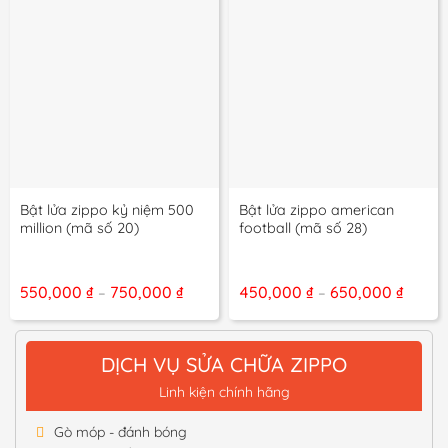
Bật lửa zippo kỷ niệm 500
Bật lửa zippo american
million (mã số 20)
football (mã số 28)
Khoảng
Khoả
550,000
₫
750,000
₫
450,000
₫
650,000
₫
–
–
giá:
giá:
từ
từ
550,000 ₫
450,00
đến
đến
DỊCH VỤ SỬA CHỮA ZIPPO
750,000 ₫
650,00
Linh kiện chính hãng
Gò móp - đánh bóng