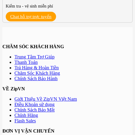
Kiểm tra - vệ sinh miễn phí
Chat hỗ trợ trực tuyến
CHĂM SÓC KHÁCH HÀNG
Trung Tâm Trợ Giúp
Thanh Toán
Trả Hàng & Hoàn Tiền
Chăm Sóc Khách Hàng
Chính Sách Bảo Hành
VỀ ZipVN
Giới Thiệu Về ZipVN Việt Nam
Điều Khoản sử dụng
Chính Sách Bảo Mật
Chính Hãng
Flash Sales
ĐƠN VỊ VẬN CHUYỂN