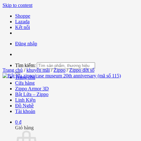
Skip to content
Shoppe
Lazada
Kết nối
Đăng nhập
Tìm kiếm:
Trang chủ
/
khuyến mãi
/
Zippo
/
Zippo đời số
Trang chủ
Cửa hàng
Zippo Armor 3D
Bật Lửa – Zippo
Linh Kiện
Đồ Nghề
Tài khoản
0
₫
Giỏ hàng