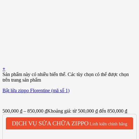
+
Sản phẩm này có nhiều biến thể. Các tùy chọn có thể được chọn
trên trang sản phẩm
Bật lửa zippo Florentine (mã số 1)
500,000
₫
–
850,000
₫
Khoảng giá: từ 500,000 ₫ đến 850,000 ₫
DỊCH VỤ SỬA CHỮA ZIPPO
Linh kiện chính hãng