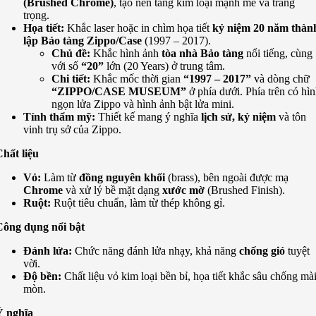
(Brushed Chrome)
, tạo nền tảng kim loại mạnh mẽ và trang
trọng.
Họa tiết:
Khắc laser hoặc in chìm họa tiết
kỷ niệm 20 năm thàn
lập Bảo tàng Zippo/Case
(1997 – 2017).
Chủ đề:
Khắc hình ảnh
tòa nhà Bảo tàng
nổi tiếng, cùng
với số
“20”
lớn (20 Years) ở trung tâm.
Chi tiết:
Khắc mốc thời gian
“1997 – 2017”
và dòng chữ
“ZIPPO/CASE MUSEUM”
ở phía dưới. Phía trên có hì
ngọn lửa Zippo và hình ảnh bật lửa mini.
Tính thẩm mỹ:
Thiết kế mang ý nghĩa
lịch sử, kỷ niệm
và tôn
vinh trụ sở của Zippo.
hất liệu
Vỏ:
Làm từ
đồng nguyên khối
(brass), bên ngoài được mạ
Chrome
và xử lý bề mặt dạng
xước mờ
(Brushed Finish).
Ruột:
Ruột tiêu chuẩn, làm từ thép không gỉ.
Công dụng nổi bật
Đánh lửa:
Chức năng đánh lửa nhạy, khả năng
chống gió
tuyệt
vời.
Độ bền:
Chất liệu vỏ kim loại bền bỉ, họa tiết khắc sâu chống mà
mòn.
Ý nghĩa