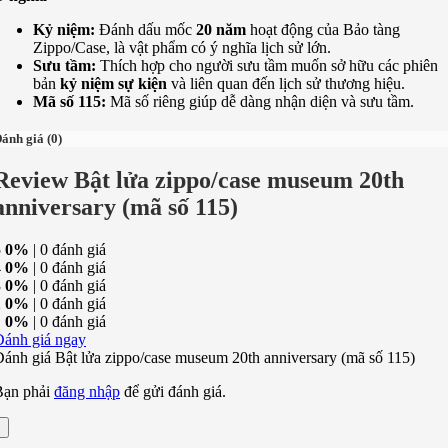
Kỷ niệm:
Đánh dấu mốc
20 năm
hoạt động của Bảo tàng
Zippo/Case, là vật phẩm có ý nghĩa lịch sử lớn.
Sưu tầm:
Thích hợp cho người sưu tầm muốn sở hữu các phiên
bản
kỷ niệm sự kiện
và liên quan đến lịch sử thương hiệu.
Mã số 115:
Mã số riêng giúp dễ dàng nhận diện và sưu tầm.
ánh giá (0)
Review Bật lửa zippo/case museum 20th
anniversary (mã số 115)
5
0%
| 0 đánh giá
4
0%
| 0 đánh giá
3
0%
| 0 đánh giá
2
0%
| 0 đánh giá
1
0%
| 0 đánh giá
Đánh giá ngay
ánh giá Bật lửa zippo/case museum 20th anniversary (mã số 115)
Bạn phải
đăng nhập
để gửi đánh giá.