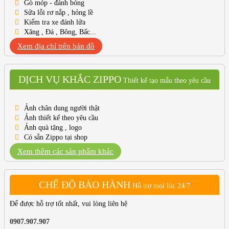
Gò móp - đánh bóng
Sửa lỗi rơ nắp , hỏng lề
Kiểm tra xe đánh lửa
Xăng , Đá , Bông, Bấc...
Xem địa chỉ trên bản đồ
DỊCH VỤ KHẮC ZIPPO
Thiết kế tạo mẫu theo yêu cầu
Ảnh chân dung người thật
Ảnh thiết kế theo yêu cầu
Ảnh quà tặng , logo
Có sẵn Zippo tại shop
Xem thêm các sản phẩm khác
CHẾ ĐỘ BẢO HÀNH
Hỗ trợ mọi lúc 24/7
Để được hỗ trợ tốt nhất, vui lòng liên hệ
0907.907.907