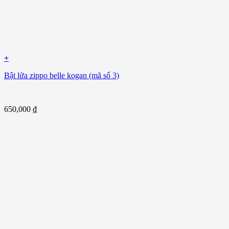
+
Bật lửa zippo belle kogan (mã số 3)
650,000
₫