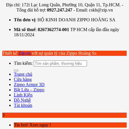
Địa chỉ: 172i Lạc Long Quân, Phường 10, Quận 11, Tp.HCM. -
Tổng đài hỗ trợ:
0927.247.247
- Email: cskh@zip.vn
Tên đơn vị
: HỘ KINH DOANH ZIPPO HOÀNG SA
Mã số thuế
:
8267362774-001
TP HCM cấp lần đầu ngày
18/11/2024
Thiết kế
Zip.vn
với sự quản lý của Zippo Hoàng Sa
Tìm kiếm:
Trang chủ
Cửa hàng
Zippo Armor 3D
Bật Lửa – Zippo
Linh Kiện
Đồ Nghề
Tài khoản
3
Tin hot! Xem ngay !