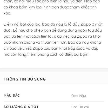
chắn, có hai màu sắc phổ biến là nâu và đen. Nắp bao
có khóa bấm kim loại hình tròn được chạm khắc tinh
xảo.
Điểm nổi bật của loại bao da này là lỗ đẩy Zippo ở mặt
dưới. Lỗ này cho phép bạn dễ dàng dùng ngón tay đẩy
bật lửa lên một cách tiện lợi, giúp việc lấy Zippo ra khỏi
bao nhanh chóng và thuận tiện hơn. Bao da này không
chỉ bảo vệ chiếc Zippo của bạn khỏi trầy xước, va đập
mà còn tăng thêm phong cách cổ điển, bụi bặm.
THÔNG TIN BỔ SUNG
MÀU SẮC
Đen, Nâu
SỐ LƯỢNG GIÁ TỐT
1 cái, 10 cái