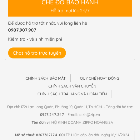
CHẾ ĐỘ BẢO HÀNH
Hỗ trợ mọi lúc 24/7
Để được hỗ trợ tốt nhất, vui lòng liên hệ
0907.907.907
Kiểm tra - vệ sinh miễn phí
Chat hỗ trợ trực tuyến
CHÍNH SÁCH BẢO MẬT
QUY CHẾ HOẠT ĐỘNG
CHÍNH SÁCH VẬN CHUYỂN
CHÍNH SÁCH TRẢ HÀNG VÀ HOÀN TIỀN
Địa chỉ: 172i Lạc Long Quân, Phường 10, Quận 11, Tp.HCM. - Tổng đài hỗ trợ:
0927.247.247
- Email: cskh@zip.vn
Tên đơn vị
: HỘ KINH DOANH ZIPPO HOÀNG SA
Mã số thuế
:
8267362774-001
TP HCM cấp lần đầu ngày 18/11/2024