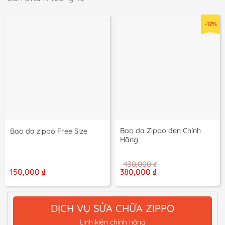
-12%
Bao da Zippo đen Chính
Bao da zippo Free Size
Hãng
430,000
₫
Giá
Giá
150,000
₫
380,000
₫
gốc
hiện
là:
tại
430,000 ₫.
là:
380,000 ₫.
DỊCH VỤ SỬA CHỮA ZIPPO
Linh kiện chính hãng