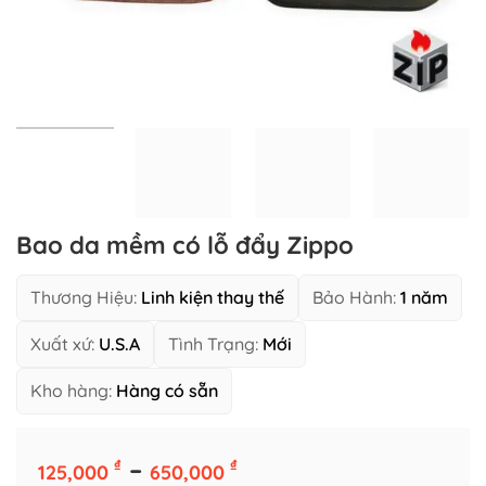
Bao da mềm có lỗ đẩy Zippo
Thương Hiệu:
Linh kiện thay thế
Bảo Hành:
1 năm
Xuất xứ:
U.S.A
Tình Trạng:
Mới
Kho hàng:
Hàng có sẵn
Màu sắc
Khoảng
–
₫
₫
125,000
650,000