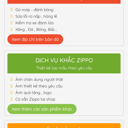
Gò móp - đánh bóng
Sửa lỗi rơ nắp , hỏng lề
Kiểm tra xe đánh lửa
Xăng , Đá , Bông, Bấc...
Xem địa chỉ trên bản đồ
DỊCH VỤ KHẮC ZIPPO
Thiết kế tạo mẫu theo yêu cầu
Ảnh chân dung người thật
Ảnh thiết kế theo yêu cầu
Ảnh quà tặng , logo
Có sẵn Zippo tại shop
Xem thêm các sản phẩm khác