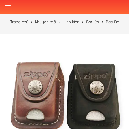
Skip
to
content
Trang chủ
khuyến mãi
Linh kiện
Bật lửa
Bao Da