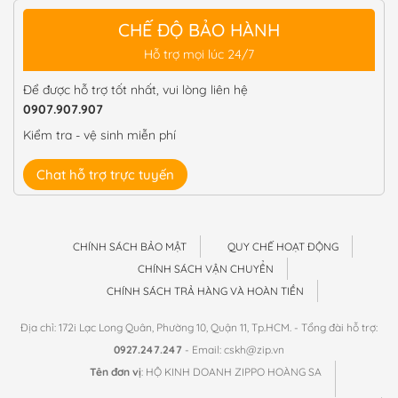
CHẾ ĐỘ BẢO HÀNH
Hỗ trợ mọi lúc 24/7
Để được hỗ trợ tốt nhất, vui lòng liên hệ
0907.907.907
Kiểm tra - vệ sinh miễn phí
Chat hỗ trợ trực tuyến
CHÍNH SÁCH BẢO MẬT
QUY CHẾ HOẠT ĐỘNG
CHÍNH SÁCH VẬN CHUYỂN
CHÍNH SÁCH TRẢ HÀNG VÀ HOÀN TIỀN
Địa chỉ: 172i Lạc Long Quân, Phường 10, Quận 11, Tp.HCM. - Tổng đài hỗ trợ:
0927.247.247
- Email: cskh@zip.vn
Tên đơn vị
: HỘ KINH DOANH ZIPPO HOÀNG SA