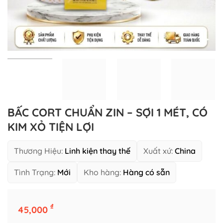
BẤC CORT CHUẨN ZIN – SỢI 1 MÉT, CÓ
KIM XỎ TIỆN LỢI
Thương Hiệu:
Linh kiện thay thế
Xuất xứ:
China
Tình Trạng:
Mới
Kho hàng:
Hàng có sẵn
BẤC CORT CHUẨN ZIN - SỢI 1 MÉT, CÓ KIM XỎ TIỆN LỢI số lượng
₫
45,000