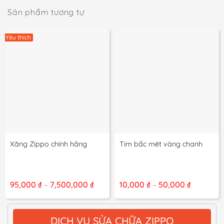
Sản phẩm tương tự
Yêu thích
Xăng Zippo chính hãng
Tim bấc mét vàng chanh
Khoảng
Khoảng
95,000
₫
7,500,000
₫
10,000
₫
50,000
₫
–
–
giá:
giá:
từ
từ
95,000 ₫
10,000 ₫
đến
đến
DỊCH VỤ SỬA CHỮA ZIPPO
7,500,000 ₫
50,000 ₫