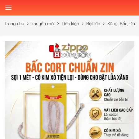
Skip
to
content
Trang chủ
khuyến mãi
Linh kiện
Bật lửa
Xăng, Bấc, Đá