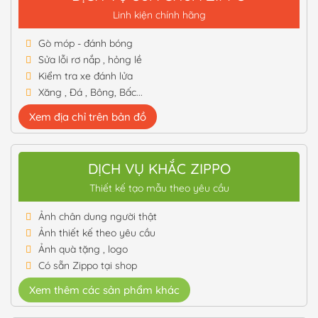
Linh kiện chính hãng
Gò móp - đánh bóng
Sửa lỗi rơ nắp , hỏng lề
Kiểm tra xe đánh lửa
Xăng , Đá , Bông, Bấc...
Xem địa chỉ trên bản đồ
DỊCH VỤ KHẮC ZIPPO
Thiết kế tạo mẫu theo yêu cầu
Ảnh chân dung người thật
Ảnh thiết kế theo yêu cầu
Ảnh quà tặng , logo
Có sẵn Zippo tại shop
Xem thêm các sản phẩm khác